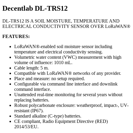
Decentlab DL-TRS12
DL-TRS12 IS A SOIL MOISTURE, TEMPERATURE AND
ELECTRICAL CONDUCTIVITY SENSOR OVER LoRaWAN®
FEATURES:
LoRaWAN®-enabled soil moisture sensor including
temperature and electrical conductivity sensing.
Volumetric water content (VWC) measurement with high
volume of influence: 1010 mL.
Cable length: 5 m.
Compatible with LoRaWAN® networks of any provider.
Place and measure: no setup required.
Configurable via command line interface and downlink
command interface.
Unattended real-time monitoring for several years without
replacing batteries.
Robust polycarbonate enclosure: weatherproof, impact-, UV-
resistant (IP67).
Standard alkaline (C-type) batteries.
CE compliant, Radio Equipment Directive (RED)
2014/53/EU.