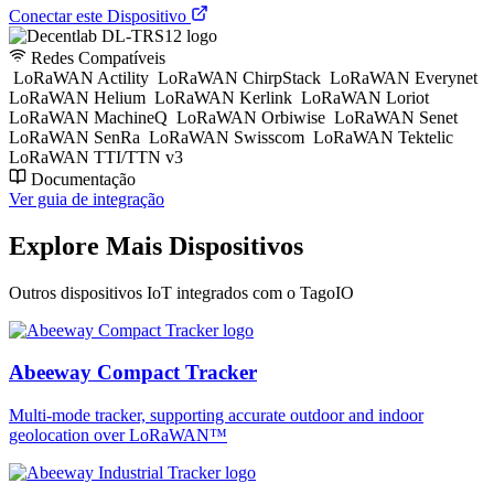
Conectar este Dispositivo
Redes Compatíveis
LoRaWAN Actility
LoRaWAN ChirpStack
LoRaWAN Everynet
LoRaWAN Helium
LoRaWAN Kerlink
LoRaWAN Loriot
LoRaWAN MachineQ
LoRaWAN Orbiwise
LoRaWAN Senet
LoRaWAN SenRa
LoRaWAN Swisscom
LoRaWAN Tektelic
LoRaWAN TTI/TTN v3
Documentação
Ver guia de integração
Explore Mais Dispositivos
Outros dispositivos IoT integrados com o TagoIO
Abeeway Compact Tracker
Multi-mode tracker, supporting accurate outdoor and indoor
geolocation over LoRaWAN™