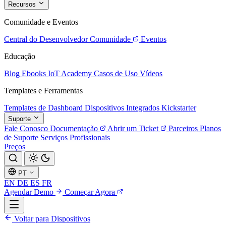
Recursos
Comunidade e Eventos
Central do Desenvolvedor
Comunidade
Eventos
Educação
Blog
Ebooks
IoT Academy
Casos de Uso
Vídeos
Templates e Ferramentas
Templates de Dashboard
Dispositivos Integrados
Kickstarter
Suporte
Fale Conosco
Documentação
Abrir um Ticket
Parceiros
Planos
de Suporte
Serviços Profissionais
Preços
PT
EN
DE
ES
FR
Agendar Demo
Começar Agora
Voltar para Dispositivos