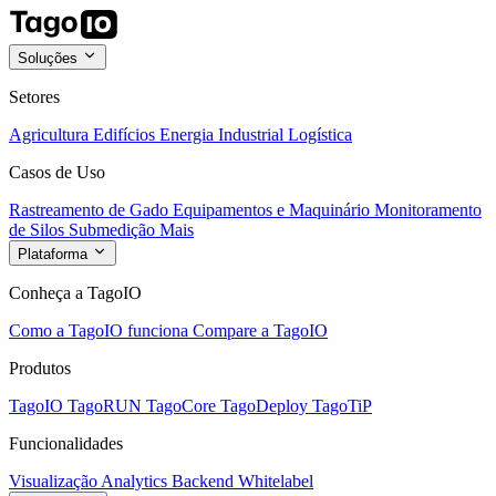
Soluções
Setores
Agricultura
Edifícios
Energia
Industrial
Logística
Casos de Uso
Rastreamento de Gado
Equipamentos e Maquinário
Monitoramento
de Silos
Submedição
Mais
Plataforma
Conheça a TagoIO
Como a TagoIO funciona
Compare a TagoIO
Produtos
TagoIO
TagoRUN
TagoCore
TagoDeploy
TagoTiP
Funcionalidades
Visualização
Analytics
Backend
Whitelabel