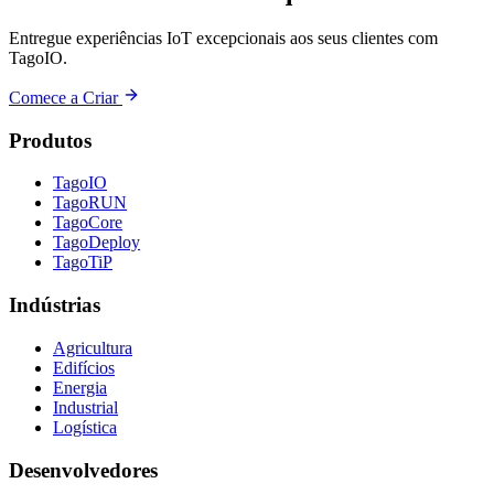
Entregue experiências IoT excepcionais aos seus clientes com
TagoIO.
Comece a Criar
Produtos
TagoIO
TagoRUN
TagoCore
TagoDeploy
TagoTiP
Indústrias
Agricultura
Edifícios
Energia
Industrial
Logística
Desenvolvedores