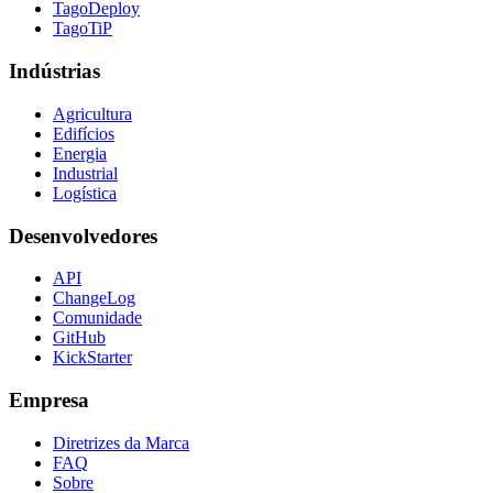
TagoDeploy
TagoTiP
Indústrias
Agricultura
Edifícios
Energia
Industrial
Logística
Desenvolvedores
API
ChangeLog
Comunidade
GitHub
KickStarter
Empresa
Diretrizes da Marca
FAQ
Sobre