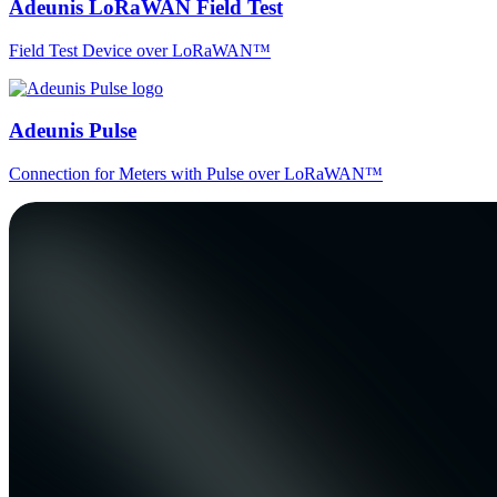
Adeunis LoRaWAN Field Test
Field Test Device over LoRaWAN™
Adeunis Pulse
Connection for Meters with Pulse over LoRaWAN™