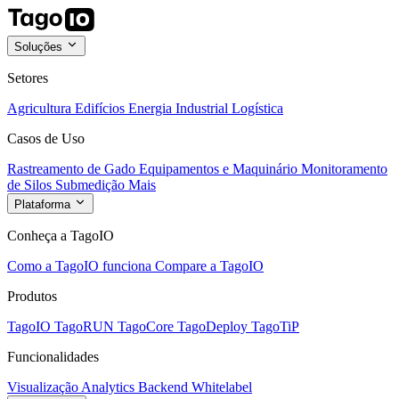
Soluções
Setores
Agricultura
Edifícios
Energia
Industrial
Logística
Casos de Uso
Rastreamento de Gado
Equipamentos e Maquinário
Monitoramento
de Silos
Submedição
Mais
Plataforma
Conheça a TagoIO
Como a TagoIO funciona
Compare a TagoIO
Produtos
TagoIO
TagoRUN
TagoCore
TagoDeploy
TagoTiP
Funcionalidades
Visualização
Analytics
Backend
Whitelabel