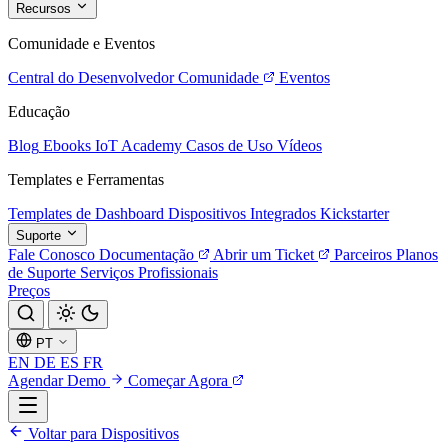
Recursos
Comunidade e Eventos
Central do Desenvolvedor
Comunidade
Eventos
Educação
Blog
Ebooks
IoT Academy
Casos de Uso
Vídeos
Templates e Ferramentas
Templates de Dashboard
Dispositivos Integrados
Kickstarter
Suporte
Fale Conosco
Documentação
Abrir um Ticket
Parceiros
Planos
de Suporte
Serviços Profissionais
Preços
PT
EN
DE
ES
FR
Agendar Demo
Começar Agora
Voltar para Dispositivos