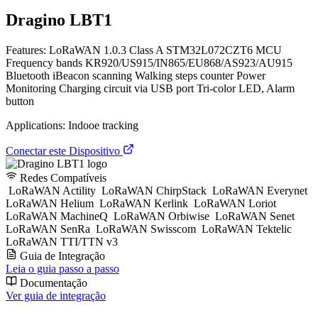
Dragino LBT1
Features: LoRaWAN 1.0.3 Class A STM32L072CZT6 MCU
Frequency bands KR920/US915/IN865/EU868/AS923/AU915
Bluetooth iBeacon scanning Walking steps counter Power
Monitoring Charging circuit via USB port Tri-color LED, Alarm
button
Applications: Indooe tracking
Conectar este Dispositivo
Redes Compatíveis
LoRaWAN Actility
LoRaWAN ChirpStack
LoRaWAN Everynet
LoRaWAN Helium
LoRaWAN Kerlink
LoRaWAN Loriot
LoRaWAN MachineQ
LoRaWAN Orbiwise
LoRaWAN Senet
LoRaWAN SenRa
LoRaWAN Swisscom
LoRaWAN Tektelic
LoRaWAN TTI/TTN v3
Guia de Integração
Leia o guia passo a passo
Documentação
Ver guia de integração