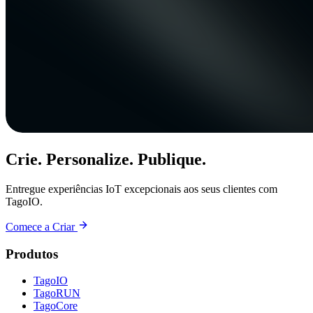
Crie. Personalize. Publique.
Entregue experiências IoT excepcionais aos seus clientes com
TagoIO.
Comece a Criar
Produtos
TagoIO
TagoRUN
TagoCore