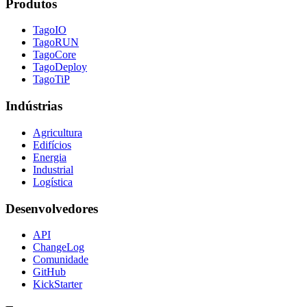
Produtos
TagoIO
TagoRUN
TagoCore
TagoDeploy
TagoTiP
Indústrias
Agricultura
Edifícios
Energia
Industrial
Logística
Desenvolvedores
API
ChangeLog
Comunidade
GitHub
KickStarter