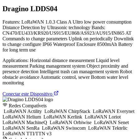
Dragino LDDS04
Features: LoRaWAN 1.0.3 Class A Ultro low power consumption
Distance Detection by Ultrasonic technology Bands:
CN470/EU433/KR920/US915/EU868/AS923/AU915/IN865 AT
Commands to change parameters Uplink on periodically Downlink
to change configure IP66 Waterproof Enclosure 8500mAh Battery
for long term use
Applications: Horizontal distance measurement Liquid level
measurement Parking management system Object proximity and
presence detection Intelligent trash can management system Robot
obstacle avoidance Automatic control, sewer Bottom water level
monitoring
Conectar este Dispositivo
Redes Compatíveis
LoRaWAN Actility
LoRaWAN ChirpStack
LoRaWAN Everynet
LoRaWAN Helium
LoRaWAN Kerlink
LoRaWAN Loriot
LoRaWAN MachineQ
LoRaWAN Orbiwise
LoRaWAN Senet
LoRaWAN SenRa
LoRaWAN Swisscom
LoRaWAN Tektelic
LoRaWAN TTI/TTN v3