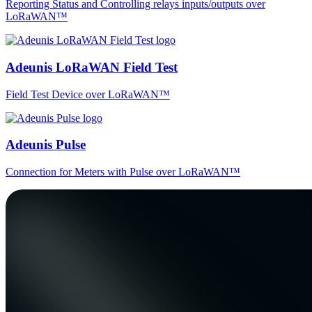
Reporting Status and Controlling relays inputs/outputs over
LoRaWAN™
Adeunis LoRaWAN Field Test
Field Test Device over LoRaWAN™
Adeunis Pulse
Connection for Meters with Pulse over LoRaWAN™