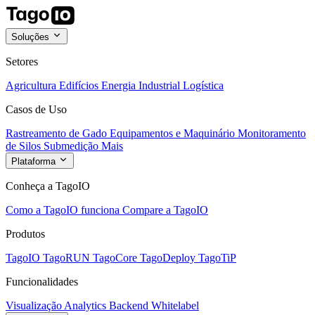
Soluções
Setores
Agricultura
Edifícios
Energia
Industrial
Logística
Casos de Uso
Rastreamento de Gado
Equipamentos e Maquinário
Monitoramento
de Silos
Submedição
Mais
Plataforma
Conheça a TagoIO
Como a TagoIO funciona
Compare a TagoIO
Produtos
TagoIO
TagoRUN
TagoCore
TagoDeploy
TagoTiP
Funcionalidades
Visualização
Analytics
Backend
Whitelabel