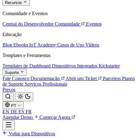
Recursos
Comunidade e Eventos
Central do Desenvolvedor
Comunidade
Eventos
Educação
Blog
Ebooks
IoT Academy
Casos de Uso
Vídeos
Templates e Ferramentas
Templates de Dashboard
Dispositivos Integrados
Kickstarter
Suporte
Fale Conosco
Documentação
Abrir um Ticket
Parceiros
Planos
de Suporte
Serviços Profissionais
Preços
PT
EN
DE
ES
FR
Agendar Demo
Começar Agora
Voltar para Dispositivos