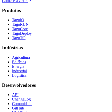
Comece a Criar
Produtos
TagoIO
TagoRUN
TagoCore
TagoDeploy
TagoTiP
Indústrias
Agricultura
Edifícios
Energia
Industrial
Logística
Desenvolvedores
API
ChangeLog
Comunidade
GitHub