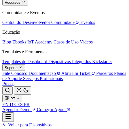
Recursos
Comunidade e Eventos
Central do Desenvolvedor
Comunidade
Eventos
Educação
Blog
Ebooks
IoT Academy
Casos de Uso
Vídeos
Templates e Ferramentas
Templates de Dashboard
Dispositivos Integrados
Kickstarter
Suporte
Fale Conosco
Documentação
Abrir um Ticket
Parceiros
Planos
de Suporte
Serviços Profissionais
Preços
PT
EN
DE
ES
FR
Agendar Demo
Começar Agora
Voltar para Dispositivos