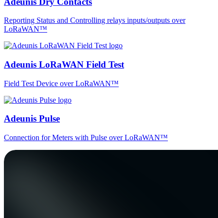
Adeunis Dry Contacts
Reporting Status and Controlling relays inputs/outputs over
LoRaWAN™
Adeunis LoRaWAN Field Test
Field Test Device over LoRaWAN™
Adeunis Pulse
Connection for Meters with Pulse over LoRaWAN™