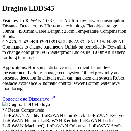
Dragino LDDS45
Features: LoRaWAN 1.0.3 Class A Ultro low power consumption
Distance Detection by Ultrasonic technology Flat object range
30mm - 4500mm Cable Length : 25cm Temperature Compensation
Bands:
CN470/EU433/KR920/US915/EU868/AS923/AU915/IN865 AT
Commands to change parameters Uplink on periodically Downlink
to change configure IP66 Waterproof Enclosure 8500mAh Battery
for long term use
Applications: Horizontal distance measurement Liquid level
measurement Parking management system Object proximity and
presence detection Intelligent trash can management system Robot
obstacle avoidance Automatic control, sewer Bottom water level
monitoring
Conectar este Dispositivo
Redes Compatíveis
LoRaWAN Actility
LoRaWAN ChirpStack
LoRaWAN Everynet
LoRaWAN Helium
LoRaWAN Kerlink
LoRaWAN Loriot
LoRaWAN MachineQ
LoRaWAN Orbiwise
LoRaWAN SenRa