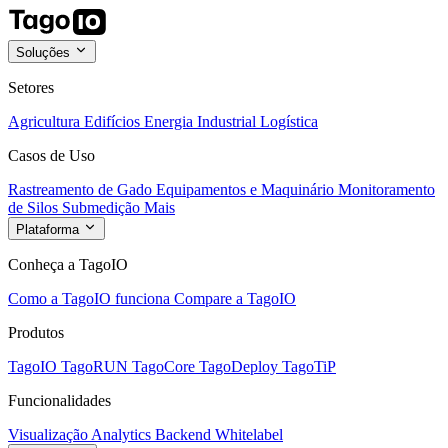
Soluções
Setores
Agricultura
Edifícios
Energia
Industrial
Logística
Casos de Uso
Rastreamento de Gado
Equipamentos e Maquinário
Monitoramento
de Silos
Submedição
Mais
Plataforma
Conheça a TagoIO
Como a TagoIO funciona
Compare a TagoIO
Produtos
TagoIO
TagoRUN
TagoCore
TagoDeploy
TagoTiP
Funcionalidades
Visualização
Analytics
Backend
Whitelabel