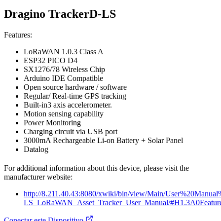
Dragino TrackerD-LS
Features:
LoRaWAN 1.0.3 Class A
ESP32 PICO D4
SX1276/78 Wireless Chip
Arduino IDE Compatible
Open source hardware / software
Regular/ Real-time GPS tracking
Built-in3 axis accelerometer.
Motion sensing capability
Power Monitoring
Charging circuit via USB port
3000mA Rechargeable Li-on Battery + Solar Panel
Datalog
For additional information about this device, please visit the
manufacturer website:
http://8.211.40.43:8080/xwiki/bin/view/Main/User%20M
LS_LoRaWAN_Asset_Tracker_User_Manual/#H1.3A0Featur
Conectar este Dispositivo