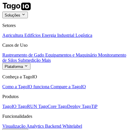
Soluções
Setores
Agricultura
Edifícios
Energia
Industrial
Logística
Casos de Uso
Rastreamento de Gado
Equipamentos e Maquinário
Monitoramento
de Silos
Submedição
Mais
Plataforma
Conheça a TagoIO
Como a TagoIO funciona
Compare a TagoIO
Produtos
TagoIO
TagoRUN
TagoCore
TagoDeploy
TagoTiP
Funcionalidades
Visualização
Analytics
Backend
Whitelabel