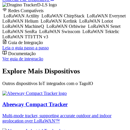
Redes Compatíveis
LoRaWAN Actility
LoRaWAN ChirpStack
LoRaWAN Everynet
LoRaWAN Helium
LoRaWAN Kerlink
LoRaWAN Loriot
LoRaWAN MachineQ
LoRaWAN Orbiwise
LoRaWAN Senet
LoRaWAN SenRa
LoRaWAN Swisscom
LoRaWAN Tektelic
LoRaWAN TTI/TTN v3
Guia de Integração
Leia o guia passo a passo
Documentação
Ver guia de integração
Explore Mais Dispositivos
Outros dispositivos IoT integrados com o TagoIO
Abeeway Compact Tracker
Multi-mode tracker, supporting accurate outdoor and indoor
geolocation over LoRaWAN™