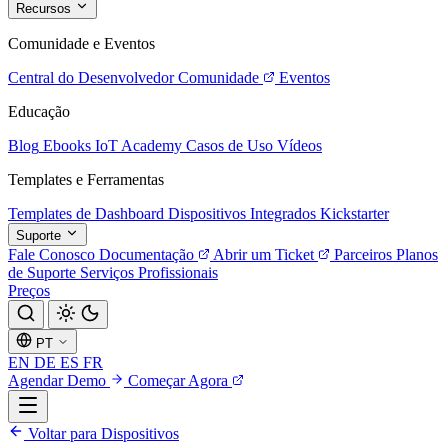
Recursos
Comunidade e Eventos
Central do Desenvolvedor
Comunidade
Eventos
Educação
Blog
Ebooks
IoT Academy
Casos de Uso
Vídeos
Templates e Ferramentas
Templates de Dashboard
Dispositivos Integrados
Kickstarter
Suporte
Fale Conosco
Documentação
Abrir um Ticket
Parceiros
Planos
de Suporte
Serviços Profissionais
Preços
PT
EN
DE
ES
FR
Agendar Demo
Começar Agora
Voltar para Dispositivos