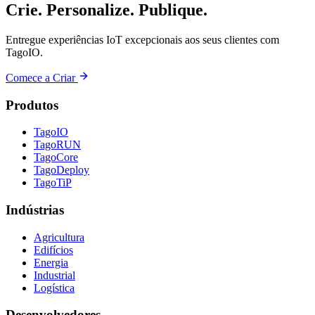
Crie. Personalize. Publique.
Entregue experiências IoT excepcionais aos seus clientes com
TagoIO.
Comece a Criar
Produtos
TagoIO
TagoRUN
TagoCore
TagoDeploy
TagoTiP
Indústrias
Agricultura
Edifícios
Energia
Industrial
Logística
Desenvolvedores