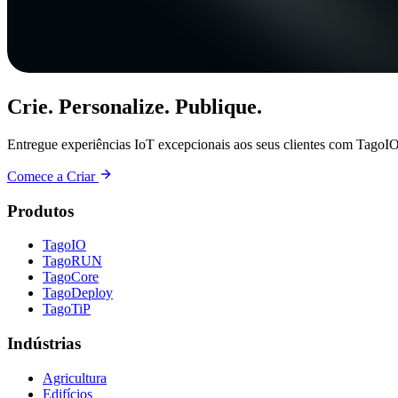
Crie. Personalize. Publique.
Entregue experiências IoT excepcionais aos seus clientes com TagoIO
Comece a Criar
Produtos
TagoIO
TagoRUN
TagoCore
TagoDeploy
TagoTiP
Indústrias
Agricultura
Edifícios