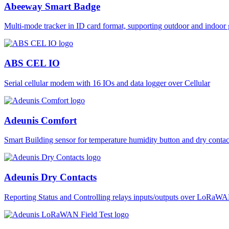
Abeeway Smart Badge
Multi-mode tracker in ID card format, supporting outdoor and ind
ABS CEL IO
Serial cellular modem with 16 IOs and data logger over Cellular
Adeunis Comfort
Smart Building sensor for temperature humidity button and dry co
Adeunis Dry Contacts
Reporting Status and Controlling relays inputs/outputs over LoRa