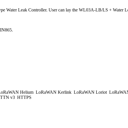
ater Leak Controller. User can lay the WL03A-LB/LS + Water Leak 
IN865.
oRaWAN Helium
LoRaWAN Kerlink
LoRaWAN Loriot
LoRaWAN
/TTN v3
HTTPS