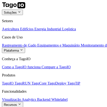
Soluções
Setores
Agricultura
Edifícios
Energia
Industrial
Logística
Casos de Uso
Rastreamento de Gado
Equipamentos e Maquinário
Monitoramento de
Plataforma
Conheça a TagoIO
Como a TagoIO funciona
Compare a TagoIO
Produtos
TagoIO
TagoRUN
TagoCore
TagoDeploy
TagoTiP
Funcionalidades
Visualização
Analytics
Backend
Whitelabel
Recursos