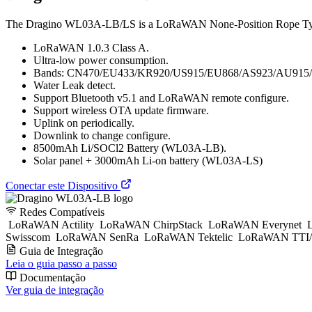
The Dragino WL03A-LB/LS is a LoRaWAN None-Position Rope Type W
LoRaWAN 1.0.3 Class A.
Ultra-low power consumption.
Bands: CN470/EU433/KR920/US915/EU868/AS923/AU915/
Water Leak detect.
Support Bluetooth v5.1 and LoRaWAN remote configure.
Support wireless OTA update firmware.
Uplink on periodically.
Downlink to change configure.
8500mAh Li/SOCl2 Battery (WL03A-LB).
Solar panel + 3000mAh Li-on battery (WL03A-LS)
Conectar este Dispositivo
Redes Compatíveis
LoRaWAN Actility
LoRaWAN ChirpStack
LoRaWAN Everynet
L
Swisscom
LoRaWAN SenRa
LoRaWAN Tektelic
LoRaWAN TTI
Guia de Integração
Leia o guia passo a passo
Documentação
Ver guia de integração