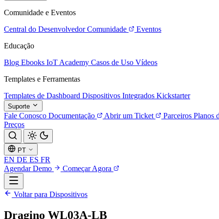
Comunidade e Eventos
Central do Desenvolvedor
Comunidade
Eventos
Educação
Blog
Ebooks
IoT Academy
Casos de Uso
Vídeos
Templates e Ferramentas
Templates de Dashboard
Dispositivos Integrados
Kickstarter
Suporte
Fale Conosco
Documentação
Abrir um Ticket
Parceiros
Planos 
Preços
PT
EN
DE
ES
FR
Agendar Demo
Começar Agora
Voltar para Dispositivos
Dragino WL03A-LB