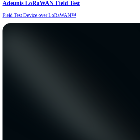
Adeunis LoRaWAN Field Test
Field Test Device over LoRaWAN™