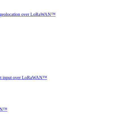
oor geolocation over LoRaWAN™
ntact input over LoRaWAN™
WAN™