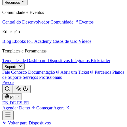
Recursos
Comunidade e Eventos
Central do Desenvolvedor
Comunidade
Eventos
Educação
Blog
Ebooks
IoT Academy
Casos de Uso
Vídeos
Templates e Ferramentas
Templates de Dashboard
Dispositivos Integrados
Kickstarter
Suporte
Fale Conosco
Documentação
Abrir um Ticket
Parceiros
Planos
de Suporte
Serviços Profissionais
Preços
PT
EN
DE
ES
FR
Agendar Demo
Começar Agora
Voltar para Dispositivos