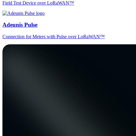
Field Test Device over LoRaWAN™
Adeunis Pulse
Connection for Meters with Pulse over LoRaWAN™