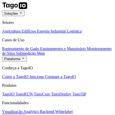
Soluções
Setores
Agricultura
Edifícios
Energia
Industrial
Logística
Casos de Uso
Rastreamento de Gado
Equipamentos e Maquinário
Monitoramento
de Silos
Submedição
Mais
Plataforma
Conheça a TagoIO
Como a TagoIO funciona
Compare a TagoIO
Produtos
TagoIO
TagoRUN
TagoCore
TagoDeploy
TagoTiP
Funcionalidades
Visualização
Analytics
Backend
Whitelabel