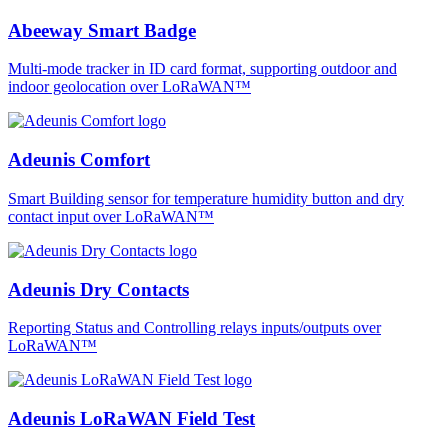
Abeeway Smart Badge
Multi-mode tracker in ID card format, supporting outdoor and
indoor geolocation over LoRaWAN™
Adeunis Comfort
Smart Building sensor for temperature humidity button and dry
contact input over LoRaWAN™
Adeunis Dry Contacts
Reporting Status and Controlling relays inputs/outputs over
LoRaWAN™
Adeunis LoRaWAN Field Test