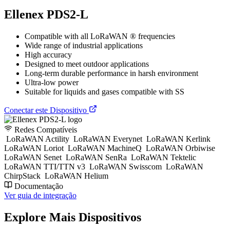
Ellenex PDS2-L
Compatible with all LoRaWAN ® frequencies
Wide range of industrial applications
High accuracy
Designed to meet outdoor applications
Long-term durable performance in harsh environment
Ultra-low power
Suitable for liquids and gases compatible with SS
Conectar este Dispositivo
Redes Compatíveis
LoRaWAN Actility
LoRaWAN Everynet
LoRaWAN Kerlink
LoRaWAN Loriot
LoRaWAN MachineQ
LoRaWAN Orbiwise
LoRaWAN Senet
LoRaWAN SenRa
LoRaWAN Tektelic
LoRaWAN TTI/TTN v3
LoRaWAN Swisscom
LoRaWAN
ChirpStack
LoRaWAN Helium
Documentação
Ver guia de integração
Explore Mais Dispositivos