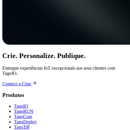
Crie. Personalize. Publique.
Entregue experiências IoT excepcionais aos seus clientes com
TagoIO.
Comece a Criar
Produtos
TagoIO
TagoRUN
TagoCore
TagoDeploy
TagoTiP