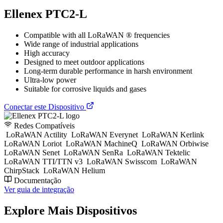
Ellenex PTC2-L
Compatible with all LoRaWAN ® frequencies
Wide range of industrial applications
High accuracy
Designed to meet outdoor applications
Long-term durable performance in harsh environment
Ultra-low power
Suitable for corrosive liquids and gases
Conectar este Dispositivo
Redes Compatíveis
LoRaWAN Actility
LoRaWAN Everynet
LoRaWAN Kerlink
LoRaWAN Loriot
LoRaWAN MachineQ
LoRaWAN Orbiwise
LoRaWAN Senet
LoRaWAN SenRa
LoRaWAN Tektelic
LoRaWAN TTI/TTN v3
LoRaWAN Swisscom
LoRaWAN
ChirpStack
LoRaWAN Helium
Documentação
Ver guia de integração
Explore Mais Dispositivos