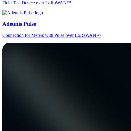
Field Test Device over LoRaWAN™
Adeunis Pulse
Connection for Meters with Pulse over LoRaWAN™