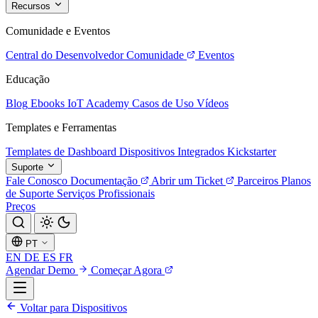
Recursos
Comunidade e Eventos
Central do Desenvolvedor
Comunidade
Eventos
Educação
Blog
Ebooks
IoT Academy
Casos de Uso
Vídeos
Templates e Ferramentas
Templates de Dashboard
Dispositivos Integrados
Kickstarter
Suporte
Fale Conosco
Documentação
Abrir um Ticket
Parceiros
Planos
de Suporte
Serviços Profissionais
Preços
PT
EN
DE
ES
FR
Agendar Demo
Começar Agora
Voltar para Dispositivos