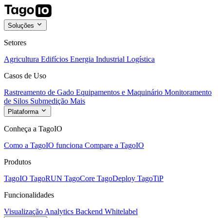
Soluções
Setores
Agricultura
Edifícios
Energia
Industrial
Logística
Casos de Uso
Rastreamento de Gado
Equipamentos e Maquinário
Monitoramento
de Silos
Submedição
Mais
Plataforma
Conheça a TagoIO
Como a TagoIO funciona
Compare a TagoIO
Produtos
TagoIO
TagoRUN
TagoCore
TagoDeploy
TagoTiP
Funcionalidades
Visualização
Analytics
Backend
Whitelabel