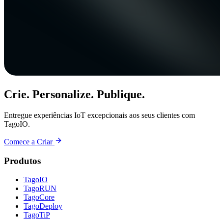
Crie. Personalize. Publique.
Entregue experiências IoT excepcionais aos seus clientes com
TagoIO.
Comece a Criar
Produtos
TagoIO
TagoRUN
TagoCore
TagoDeploy
TagoTiP