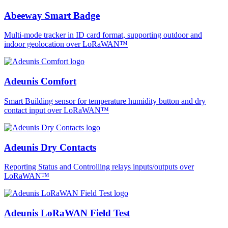
Abeeway Smart Badge
Multi-mode tracker in ID card format, supporting outdoor and
indoor geolocation over LoRaWAN™
Adeunis Comfort
Smart Building sensor for temperature humidity button and dry
contact input over LoRaWAN™
Adeunis Dry Contacts
Reporting Status and Controlling relays inputs/outputs over
LoRaWAN™
Adeunis LoRaWAN Field Test