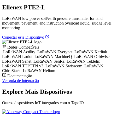
Ellenex PTE2-L
LoRaWAN low power soil/earth pressure transmitter for land
movement, pavement, and instruction overload liquid, sludge level
monitoring
Conectar este Dispositivo
Redes Compatíveis
LoRaWAN Actility
LoRaWAN Everynet
LoRaWAN Kerlink
LoRaWAN Loriot
LoRaWAN MachineQ
LoRaWAN Orbiwise
LoRaWAN Senet
LoRaWAN SenRa
LoRaWAN Tektelic
LoRaWAN TTI/TTN v3
LoRaWAN Swisscom
LoRaWAN
ChirpStack
LoRaWAN Helium
Documentação
Ver guia de integração
Explore Mais Dispositivos
Outros dispositivos IoT integrados com o TagoIO