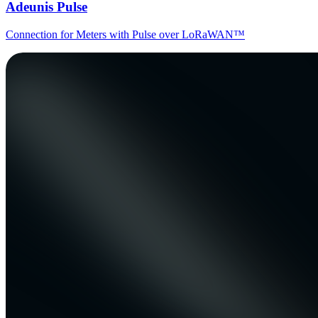
Adeunis Pulse
Connection for Meters with Pulse over LoRaWAN™