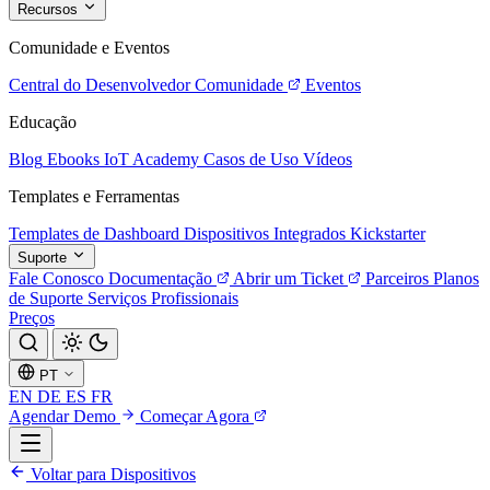
Recursos
Comunidade e Eventos
Central do Desenvolvedor
Comunidade
Eventos
Educação
Blog
Ebooks
IoT Academy
Casos de Uso
Vídeos
Templates e Ferramentas
Templates de Dashboard
Dispositivos Integrados
Kickstarter
Suporte
Fale Conosco
Documentação
Abrir um Ticket
Parceiros
Planos
de Suporte
Serviços Profissionais
Preços
PT
EN
DE
ES
FR
Agendar Demo
Começar Agora
Voltar para Dispositivos