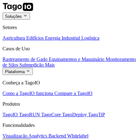
Soluções
Setores
Agricultura
Edifícios
Energia
Industrial
Logística
Casos de Uso
Rastreamento de Gado
Equipamentos e Maquinário
Monitoramento
de Silos
Submedição
Mais
Plataforma
Conheça a TagoIO
Como a TagoIO funciona
Compare a TagoIO
Produtos
TagoIO
TagoRUN
TagoCore
TagoDeploy
TagoTiP
Funcionalidades
Visualização
Analytics
Backend
Whitelabel