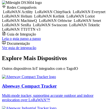
Redes Compatíveis
LoRaWAN Actility
LoRaWAN ChirpStack
LoRaWAN Everynet
LoRaWAN Helium
LoRaWAN Kerlink
LoRaWAN Loriot
LoRaWAN MachineQ
LoRaWAN Orbiwise
LoRaWAN Senet
LoRaWAN SenRa
LoRaWAN Swisscom
LoRaWAN Tektelic
LoRaWAN TTI/TTN v3
Guia de Integração
Leia o guia passo a passo
Documentação
Ver guia de integração
Explore Mais Dispositivos
Outros dispositivos IoT integrados com o TagoIO
Abeeway Compact Tracker
Multi-mode tracker, supporting accurate outdoor and indoor
geolocation over LoRaWAN™