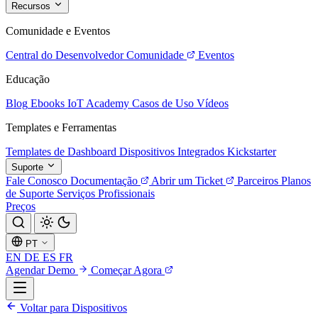
Recursos
Comunidade e Eventos
Central do Desenvolvedor
Comunidade
Eventos
Educação
Blog
Ebooks
IoT Academy
Casos de Uso
Vídeos
Templates e Ferramentas
Templates de Dashboard
Dispositivos Integrados
Kickstarter
Suporte
Fale Conosco
Documentação
Abrir um Ticket
Parceiros
Planos
de Suporte
Serviços Profissionais
Preços
PT
EN
DE
ES
FR
Agendar Demo
Começar Agora
Voltar para Dispositivos