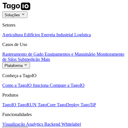
Soluções
Setores
Agricultura
Edifícios
Energia
Industrial
Logística
Casos de Uso
Rastreamento de Gado
Equipamentos e Maquinário
Monitoramento
de Silos
Submedição
Mais
Plataforma
Conheça a TagoIO
Como a TagoIO funciona
Compare a TagoIO
Produtos
TagoIO
TagoRUN
TagoCore
TagoDeploy
TagoTiP
Funcionalidades
Visualização
Analytics
Backend
Whitelabel