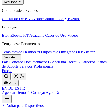
Recursos
Comunidade e Eventos
Central do Desenvolvedor
Comunidade
Eventos
Educação
Blog
Ebooks
IoT Academy
Casos de Uso
Vídeos
Templates e Ferramentas
Templates de Dashboard
Dispositivos Integrados
Kickstarter
Suporte
Fale Conosco
Documentação
Abrir um Ticket
Parceiros
Planos
de Suporte
Serviços Profissionais
Preços
PT
EN
DE
ES
FR
Agendar Demo
Começar Agora
Voltar para Dispositivos