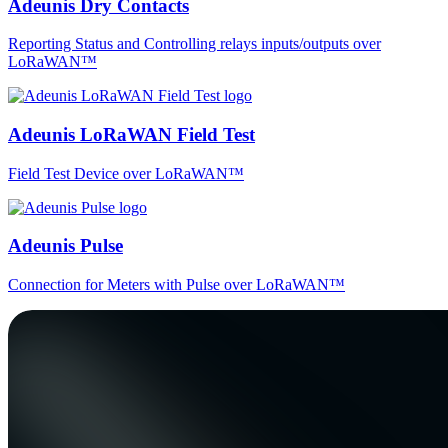
Adeunis Dry Contacts
Reporting Status and Controlling relays inputs/outputs over
LoRaWAN™
Adeunis LoRaWAN Field Test
Field Test Device over LoRaWAN™
Adeunis Pulse
Connection for Meters with Pulse over LoRaWAN™