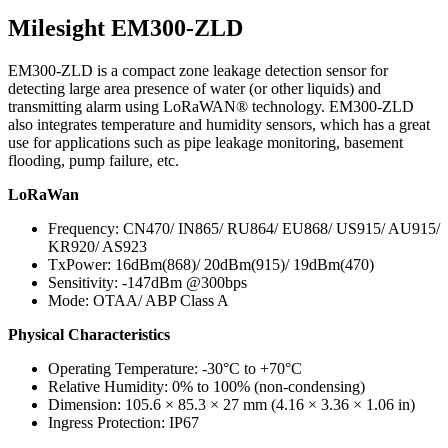
Milesight EM300-ZLD
EM300-ZLD is a compact zone leakage detection sensor for
detecting large area presence of water (or other liquids) and
transmitting alarm using LoRaWAN® technology. EM300-ZLD
also integrates temperature and humidity sensors, which has a great
use for applications such as pipe leakage monitoring, basement
flooding, pump failure, etc.
LoRaWan
Frequency: CN470/ IN865/ RU864/ EU868/ US915/ AU915/
KR920/ AS923
TxPower: 16dBm(868)/ 20dBm(915)/ 19dBm(470)
Sensitivity: -147dBm @300bps
Mode: OTAA/ ABP Class A
Physical Characteristics
Operating Temperature: -30°C to +70°C
Relative Humidity: 0% to 100% (non-condensing)
Dimension: 105.6 × 85.3 × 27 mm (4.16 × 3.36 × 1.06 in)
Ingress Protection: IP67