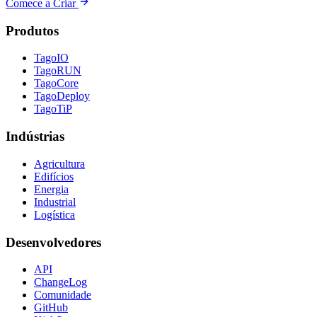
Comece a Criar
Produtos
TagoIO
TagoRUN
TagoCore
TagoDeploy
TagoTiP
Indústrias
Agricultura
Edifícios
Energia
Industrial
Logística
Desenvolvedores
API
ChangeLog
Comunidade
GitHub