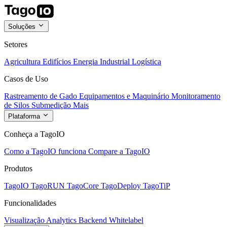
Soluções
Setores
Agricultura
Edifícios
Energia
Industrial
Logística
Casos de Uso
Rastreamento de Gado
Equipamentos e Maquinário
Monitoramento
de Silos
Submedição
Mais
Plataforma
Conheça a TagoIO
Como a TagoIO funciona
Compare a TagoIO
Produtos
TagoIO
TagoRUN
TagoCore
TagoDeploy
TagoTiP
Funcionalidades
Visualização
Analytics
Backend
Whitelabel