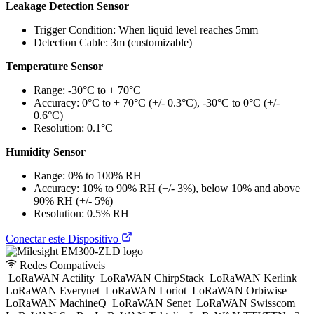
Leakage Detection Sensor
Trigger Condition: When liquid level reaches 5mm
Detection Cable: 3m (customizable)
Temperature Sensor
Range: -30°C to + 70°C
Accuracy: 0°C to + 70°C (+/- 0.3°C), -30°C to 0°C (+/-
0.6°C)
Resolution: 0.1°C
Humidity Sensor
Range: 0% to 100% RH
Accuracy: 10% to 90% RH (+/- 3%), below 10% and above
90% RH (+/- 5%)
Resolution: 0.5% RH
Conectar este Dispositivo
Redes Compatíveis
LoRaWAN Actility
LoRaWAN ChirpStack
LoRaWAN Kerlink
LoRaWAN Everynet
LoRaWAN Loriot
LoRaWAN Orbiwise
LoRaWAN MachineQ
LoRaWAN Senet
LoRaWAN Swisscom