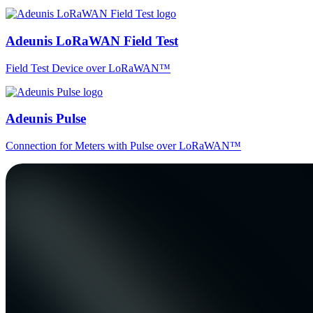
Adeunis LoRaWAN Field Test
Field Test Device over LoRaWAN™
Adeunis Pulse
Connection for Meters with Pulse over LoRaWAN™