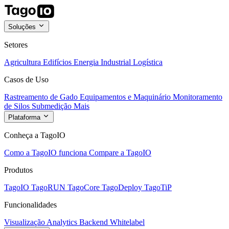
Soluções
Setores
Agricultura
Edifícios
Energia
Industrial
Logística
Casos de Uso
Rastreamento de Gado
Equipamentos e Maquinário
Monitoramento
de Silos
Submedição
Mais
Plataforma
Conheça a TagoIO
Como a TagoIO funciona
Compare a TagoIO
Produtos
TagoIO
TagoRUN
TagoCore
TagoDeploy
TagoTiP
Funcionalidades
Visualização
Analytics
Backend
Whitelabel