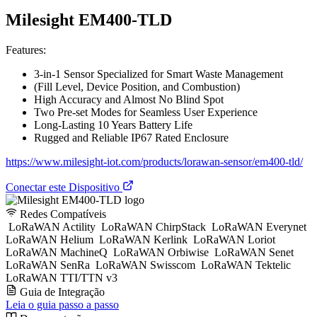
Milesight EM400-TLD
Features:
3-in-1 Sensor Specialized for Smart Waste Management
(Fill Level, Device Position, and Combustion)
High Accuracy and Almost No Blind Spot
Two Pre-set Modes for Seamless User Experience
Long-Lasting 10 Years Battery Life
Rugged and Reliable IP67 Rated Enclosure
https://www.milesight-iot.com/products/lorawan-sensor/em400-tld/
Conectar este Dispositivo
Redes Compatíveis
LoRaWAN Actility
LoRaWAN ChirpStack
LoRaWAN Everynet
LoRaWAN Helium
LoRaWAN Kerlink
LoRaWAN Loriot
LoRaWAN MachineQ
LoRaWAN Orbiwise
LoRaWAN Senet
LoRaWAN SenRa
LoRaWAN Swisscom
LoRaWAN Tektelic
LoRaWAN TTI/TTN v3
Guia de Integração
Leia o guia passo a passo