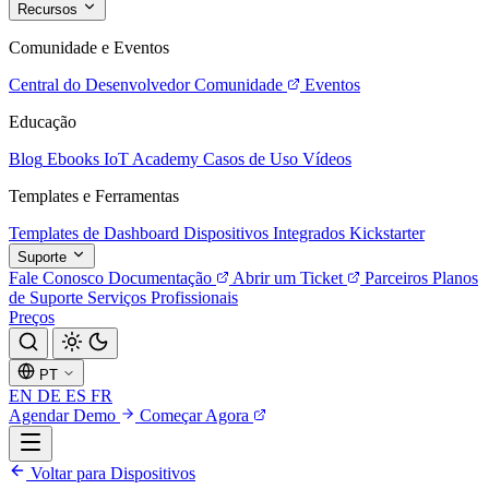
Recursos
Comunidade e Eventos
Central do Desenvolvedor
Comunidade
Eventos
Educação
Blog
Ebooks
IoT Academy
Casos de Uso
Vídeos
Templates e Ferramentas
Templates de Dashboard
Dispositivos Integrados
Kickstarter
Suporte
Fale Conosco
Documentação
Abrir um Ticket
Parceiros
Planos
de Suporte
Serviços Profissionais
Preços
PT
EN
DE
ES
FR
Agendar Demo
Começar Agora
Voltar para Dispositivos