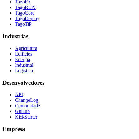
TagoIO
TagoRUN
TagoCore
TagoDeploy
TagoTiP
Indústrias
Agricultura
Edifícios
Energia
Industrial
Logística
Desenvolvedores
API
ChangeLog
Comunidade
GitHub
KickStarter
Empresa