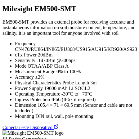
Milesight EM500-SMT
EM500-SMT provides an external probe for receiving accurate and
instantaneous information on soil moisture content, temperature, and
salinity, it is an important tool for anyone involved with soil
Frequency
CN470/RU864/IN865/EU868/US915/AU915/KR920/AS923
cTx Power 20dBm
Sensitivity -147dBm @300bps
Mode OTAA/ABP Class A
Measurement Range 0% to 100%
Accuracy ±2%
Physical Characteristics Probe Length 3m
Power Supply 19000 mAh Li-SOCL2
Operating Temperature -30°C to +70°C
Ingress Protection IP66 (IP67 if required)
Dimension 105.4 × 71 × 69.5 mm (Sensor and cable are not
included)
Mounting DIN rail, wall, pole mounting
Conectar este Dispositivo