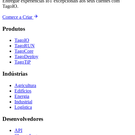
Entregue experiências IoT excepcionais aos seus clientes com
TagoIO.
Comece a Criar
Produtos
TagoIO
TagoRUN
TagoCore
TagoDeploy
TagoTiP
Indústrias
Agricultura
Edifícios
Energia
Industrial
Logística
Desenvolvedores
API