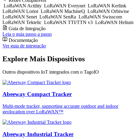
Redes Compatíveis
LoRaWAN Actility
LoRaWAN Everynet
LoRaWAN Kerlink
LoRaWAN Loriot
LoRaWAN MachineQ
LoRaWAN Orbiwise
LoRaWAN Senet
LoRaWAN SenRa
LoRaWAN Swisscom
LoRaWAN Tektelic
LoRaWAN TTI/TTN v3
LoRaWAN Helium
Guia de Integração
Leia o guia passo a passo
Documentação
Ver guia de integração
Explore Mais Dispositivos
Outros dispositivos IoT integrados com o TagoIO
Abeeway Compact Tracker
Multi-mode tracker, supporting accurate outdoor and indoor
geolocation over LoRaWAN™
Abeeway Industrial Tracker