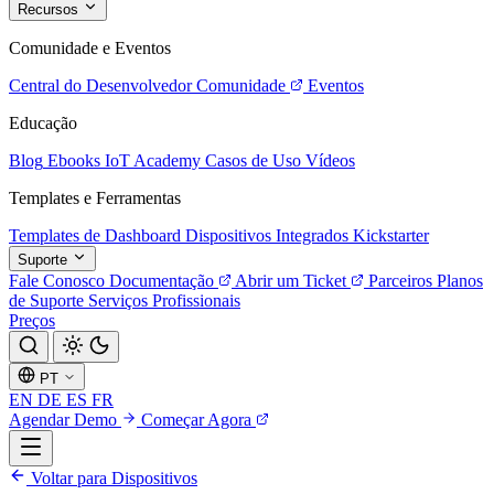
Recursos
Comunidade e Eventos
Central do Desenvolvedor
Comunidade
Eventos
Educação
Blog
Ebooks
IoT Academy
Casos de Uso
Vídeos
Templates e Ferramentas
Templates de Dashboard
Dispositivos Integrados
Kickstarter
Suporte
Fale Conosco
Documentação
Abrir um Ticket
Parceiros
Planos
de Suporte
Serviços Profissionais
Preços
PT
EN
DE
ES
FR
Agendar Demo
Começar Agora
Voltar para Dispositivos