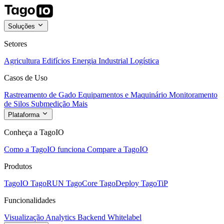
Soluções
Setores
Agricultura
Edifícios
Energia
Industrial
Logística
Casos de Uso
Rastreamento de Gado
Equipamentos e Maquinário
Monitoramento
de Silos
Submedição
Mais
Plataforma
Conheça a TagoIO
Como a TagoIO funciona
Compare a TagoIO
Produtos
TagoIO
TagoRUN
TagoCore
TagoDeploy
TagoTiP
Funcionalidades
Visualização
Analytics
Backend
Whitelabel