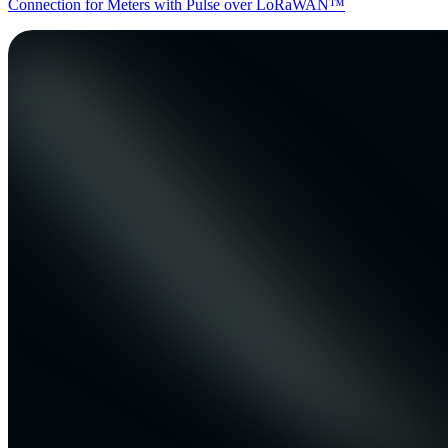
Connection for Meters with Pulse over LoRaWAN™