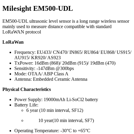
Milesight EM500-UDL
EM500-UDL ultrasonic level sensor is a long range wireless sensor
mainly used to measure distance compatible with standard
LoRaWAN protocol
LoRaWan
Frequency: EU433/ CN470/ IN865/ RU864/ EU868/ US915/
AU915/ KR920/ AS923
TxPower: 16dBm (868)/ 20dBm (915)/ 19dBm (470)
Sensitivity: -147dBm @300bps
Mode: OTAA/ ABP Class A
Antenna: Embedded Ceramic Antenna
Physical Characteristics
Power Supply: 19000mAh Li-SoCl2 battery
Battery Life:
6 year (10 min interval, SF12)
10 year(10 min interval, SF7)
Operating Temperature: -30°C to +65°C