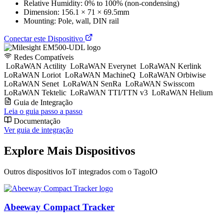
Relative Humidity: 0% to 100% (non-condensing)
Dimension: 156.1 × 71 × 69.5mm
Mounting: Pole, wall, DIN rail
Conectar este Dispositivo
Redes Compatíveis
LoRaWAN Actility
LoRaWAN Everynet
LoRaWAN Kerlink
LoRaWAN Loriot
LoRaWAN MachineQ
LoRaWAN Orbiwise
LoRaWAN Senet
LoRaWAN SenRa
LoRaWAN Swisscom
LoRaWAN Tektelic
LoRaWAN TTI/TTN v3
LoRaWAN Helium
Guia de Integração
Leia o guia passo a passo
Documentação
Ver guia de integração
Explore Mais Dispositivos
Outros dispositivos IoT integrados com o TagoIO
Abeeway Compact Tracker