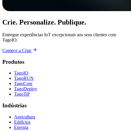
Crie. Personalize. Publique.
Entregue experiências IoT excepcionais aos seus clientes com
TagoIO.
Comece a Criar
Produtos
TagoIO
TagoRUN
TagoCore
TagoDeploy
TagoTiP
Indústrias
Agricultura
Edifícios
Energia