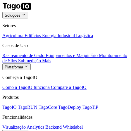
Soluções
Setores
Agricultura
Edifícios
Energia
Industrial
Logística
Casos de Uso
Rastreamento de Gado
Equipamentos e Maquinário
Monitoramento
de Silos
Submedição
Mais
Plataforma
Conheça a TagoIO
Como a TagoIO funciona
Compare a TagoIO
Produtos
TagoIO
TagoRUN
TagoCore
TagoDeploy
TagoTiP
Funcionalidades
Visualização
Analytics
Backend
Whitelabel