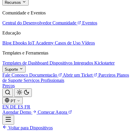
Recursos
Comunidade e Eventos
Central do Desenvolvedor
Comunidade
Eventos
Educação
Blog
Ebooks
IoT Academy
Casos de Uso
Vídeos
Templates e Ferramentas
Templates de Dashboard
Dispositivos Integrados
Kickstarter
Suporte
Fale Conosco
Documentação
Abrir um Ticket
Parceiros
Planos
de Suporte
Serviços Profissionais
Preços
PT
EN
DE
ES
FR
Agendar Demo
Começar Agora
Voltar para Dispositivos