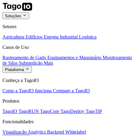
Soluções
Setores
Agricultura
Edifícios
Energia
Industrial
Logística
Casos de Uso
Rastreamento de Gado
Equipamentos e Maquinário
Monitoramento
de Silos
Submedição
Mais
Plataforma
Conheça a TagoIO
Como a TagoIO funciona
Compare a TagoIO
Produtos
TagoIO
TagoRUN
TagoCore
TagoDeploy
TagoTiP
Funcionalidades
Visualização
Analytics
Backend
Whitelabel