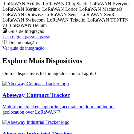
LoRaWAN Actility
LoRaWAN ChirpStack
LoRaWAN Everynet
LoRaWAN Kerlink
LoRaWAN Loriot
LoRaWAN MachineQ
LoRaWAN Orbiwise
LoRaWAN Senet
LoRaWAN SenRa
LoRaWAN Swisscom
LoRaWAN Tektelic
LoRaWAN TTI/TTN
v3
LoRaWAN Helium
Guia de Integração
Leia o guia passo a passo
Documentação
Ver guia de integração
Explore Mais Dispositivos
Outros dispositivos IoT integrados com o TagoIO
Abeeway Compact Tracker
Multi-mode tracker, supporting accurate outdoor and indoor
geolocation over LoRaWAN™
Abeeway Industrial Tracker