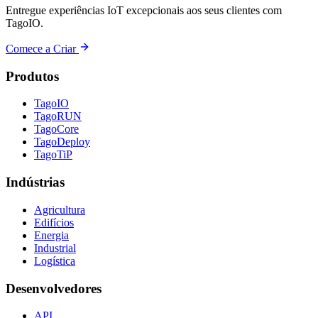
Entregue experiências IoT excepcionais aos seus clientes com
TagoIO.
Comece a Criar
Produtos
TagoIO
TagoRUN
TagoCore
TagoDeploy
TagoTiP
Indústrias
Agricultura
Edifícios
Energia
Industrial
Logística
Desenvolvedores
API