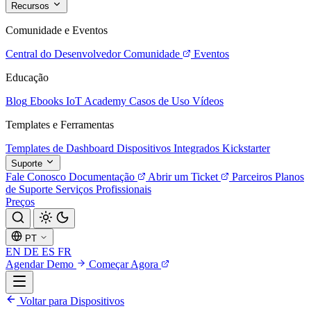
Recursos
Comunidade e Eventos
Central do Desenvolvedor
Comunidade
Eventos
Educação
Blog
Ebooks
IoT Academy
Casos de Uso
Vídeos
Templates e Ferramentas
Templates de Dashboard
Dispositivos Integrados
Kickstarter
Suporte
Fale Conosco
Documentação
Abrir um Ticket
Parceiros
Planos
de Suporte
Serviços Profissionais
Preços
PT
EN
DE
ES
FR
Agendar Demo
Começar Agora
Voltar para Dispositivos