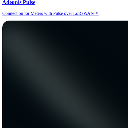
Adeunis Pulse
Connection for Meters with Pulse over LoRaWAN™