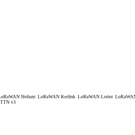
oRaWAN Helium
LoRaWAN Kerlink
LoRaWAN Loriot
LoRaWAN
TTN v3