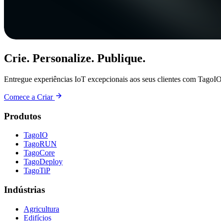
Crie. Personalize. Publique.
Entregue experiências IoT excepcionais aos seus clientes com TagoIO
Comece a Criar
Produtos
TagoIO
TagoRUN
TagoCore
TagoDeploy
TagoTiP
Indústrias
Agricultura
Edifícios