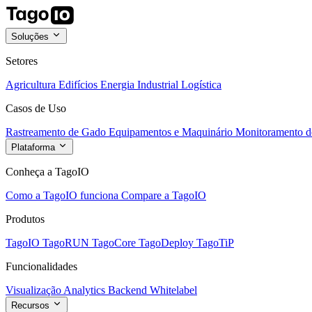
Soluções
Setores
Agricultura
Edifícios
Energia
Industrial
Logística
Casos de Uso
Rastreamento de Gado
Equipamentos e Maquinário
Monitoramento de
Plataforma
Conheça a TagoIO
Como a TagoIO funciona
Compare a TagoIO
Produtos
TagoIO
TagoRUN
TagoCore
TagoDeploy
TagoTiP
Funcionalidades
Visualização
Analytics
Backend
Whitelabel
Recursos