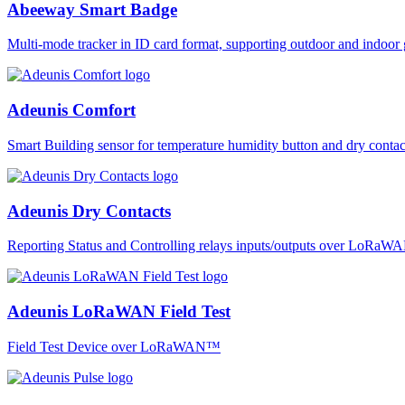
Abeeway Smart Badge
Multi-mode tracker in ID card format, supporting outdoor and ind
Adeunis Comfort
Smart Building sensor for temperature humidity button and dry co
Adeunis Dry Contacts
Reporting Status and Controlling relays inputs/outputs over LoRa
Adeunis LoRaWAN Field Test
Field Test Device over LoRaWAN™