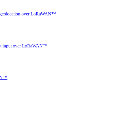
oor geolocation over LoRaWAN™
ntact input over LoRaWAN™
WAN™