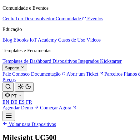
Comunidade e Eventos
Central do Desenvolvedor
Comunidade
Eventos
Educação
Blog
Ebooks
IoT Academy
Casos de Uso
Vídeos
Templates e Ferramentas
Templates de Dashboard
Dispositivos Integrados
Kickstarter
Suporte
Fale Conosco
Documentação
Abrir um Ticket
Parceiros
Planos 
Preços
PT
EN
DE
ES
FR
Agendar Demo
Começar Agora
Voltar para Dispositivos
Milesight UC500