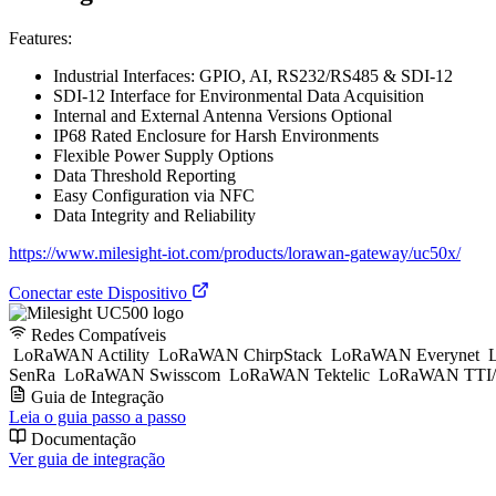
Features:
Industrial Interfaces: GPIO, AI, RS232/RS485 & SDI-12
SDI-12 Interface for Environmental Data Acquisition
Internal and External Antenna Versions Optional
IP68 Rated Enclosure for Harsh Environments
Flexible Power Supply Options
Data Threshold Reporting
Easy Configuration via NFC
Data Integrity and Reliability
https://www.milesight-iot.com/products/lorawan-gateway/uc50x/
Conectar este Dispositivo
Redes Compatíveis
LoRaWAN Actility
LoRaWAN ChirpStack
LoRaWAN Everynet
L
SenRa
LoRaWAN Swisscom
LoRaWAN Tektelic
LoRaWAN TTI/
Guia de Integração
Leia o guia passo a passo
Documentação
Ver guia de integração