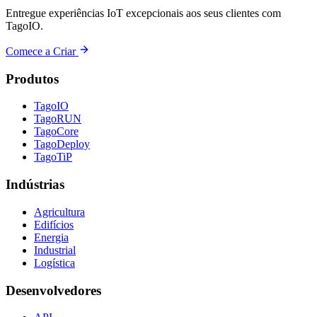
Entregue experiências IoT excepcionais aos seus clientes com
TagoIO.
Comece a Criar
Produtos
TagoIO
TagoRUN
TagoCore
TagoDeploy
TagoTiP
Indústrias
Agricultura
Edifícios
Energia
Industrial
Logística
Desenvolvedores