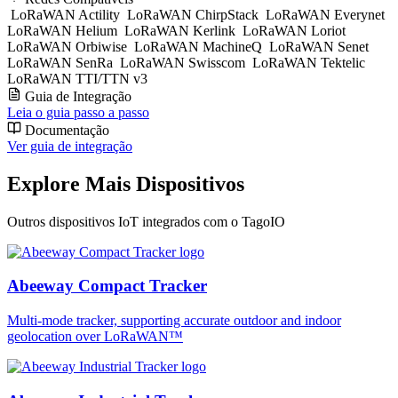
LoRaWAN Actility
LoRaWAN ChirpStack
LoRaWAN Everynet
LoRaWAN Helium
LoRaWAN Kerlink
LoRaWAN Loriot
LoRaWAN Orbiwise
LoRaWAN MachineQ
LoRaWAN Senet
LoRaWAN SenRa
LoRaWAN Swisscom
LoRaWAN Tektelic
LoRaWAN TTI/TTN v3
Guia de Integração
Leia o guia passo a passo
Documentação
Ver guia de integração
Explore Mais Dispositivos
Outros dispositivos IoT integrados com o TagoIO
Abeeway Compact Tracker
Multi-mode tracker, supporting accurate outdoor and indoor
geolocation over LoRaWAN™