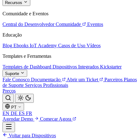
Recursos
Comunidade e Eventos
Central do Desenvolvedor
Comunidade
Eventos
Educação
Blog
Ebooks
IoT Academy
Casos de Uso
Vídeos
Templates e Ferramentas
Templates de Dashboard
Dispositivos Integrados
Kickstarter
Suporte
Fale Conosco
Documentação
Abrir um Ticket
Parceiros
Planos
de Suporte
Serviços Profissionais
Preços
PT
EN
DE
ES
FR
Agendar Demo
Começar Agora
Voltar para Dispositivos