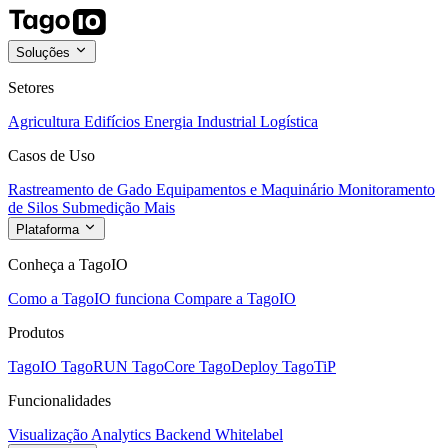
Soluções
Setores
Agricultura
Edifícios
Energia
Industrial
Logística
Casos de Uso
Rastreamento de Gado
Equipamentos e Maquinário
Monitoramento
de Silos
Submedição
Mais
Plataforma
Conheça a TagoIO
Como a TagoIO funciona
Compare a TagoIO
Produtos
TagoIO
TagoRUN
TagoCore
TagoDeploy
TagoTiP
Funcionalidades
Visualização
Analytics
Backend
Whitelabel