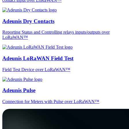
contact input over LoRaWAN™
Adeunis Dry Contacts
Reporting Status and Controlling relays inputs/outputs over
LoRaWAN™
Adeunis LoRaWAN Field Test
Field Test Device over LoRaWAN™
Adeunis Pulse
Connection for Meters with Pulse over LoRaWAN™