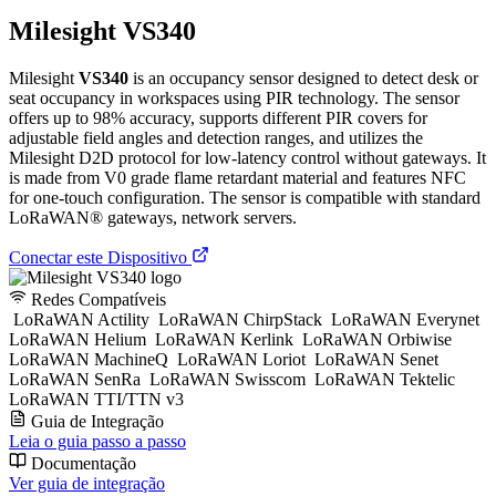
Milesight VS340
Milesight
VS340
is an occupancy sensor designed to detect desk or
seat occupancy in workspaces using PIR technology. The sensor
offers up to 98% accuracy, supports different PIR covers for
adjustable field angles and detection ranges, and utilizes the
Milesight D2D protocol for low-latency control without gateways. It
is made from V0 grade flame retardant material and features NFC
for one-touch configuration. The sensor is compatible with standard
LoRaWAN® gateways, network servers.
Conectar este Dispositivo
Redes Compatíveis
LoRaWAN Actility
LoRaWAN ChirpStack
LoRaWAN Everynet
LoRaWAN Helium
LoRaWAN Kerlink
LoRaWAN Orbiwise
LoRaWAN MachineQ
LoRaWAN Loriot
LoRaWAN Senet
LoRaWAN SenRa
LoRaWAN Swisscom
LoRaWAN Tektelic
LoRaWAN TTI/TTN v3
Guia de Integração
Leia o guia passo a passo
Documentação
Ver guia de integração