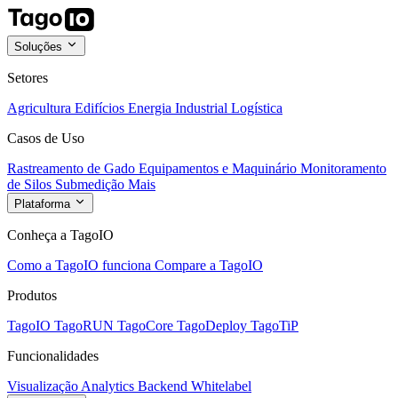
Soluções
Setores
Agricultura
Edifícios
Energia
Industrial
Logística
Casos de Uso
Rastreamento de Gado
Equipamentos e Maquinário
Monitoramento
de Silos
Submedição
Mais
Plataforma
Conheça a TagoIO
Como a TagoIO funciona
Compare a TagoIO
Produtos
TagoIO
TagoRUN
TagoCore
TagoDeploy
TagoTiP
Funcionalidades
Visualização
Analytics
Backend
Whitelabel