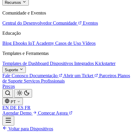
Recursos
Comunidade e Eventos
Central do Desenvolvedor
Comunidade
Eventos
Educação
Blog
Ebooks
IoT Academy
Casos de Uso
Vídeos
Templates e Ferramentas
Templates de Dashboard
Dispositivos Integrados
Kickstarter
Suporte
Fale Conosco
Documentação
Abrir um Ticket
Parceiros
Planos
de Suporte
Serviços Profissionais
Preços
PT
EN
DE
ES
FR
Agendar Demo
Começar Agora
Voltar para Dispositivos