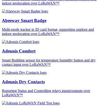
indoor geolocation over LoRaWAN™
Abeeway Smart Badge
Multi-mode tracker in ID card format, supporting outdoor and
indoor geolocation over LoRaWAN™
Adeunis Comfort
Smart Building sensor for temperature humidity button and dry
contact input over LoRaWAN™
Adeunis Dry Contacts
Reporting Status and Controlling relays inputs/outputs over
LoRaWAN™