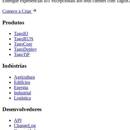
Entregue experiências IoT excepcionais aos seus clientes com TagoIO
Comece a Criar
Produtos
TagoIO
TagoRUN
TagoCore
TagoDeploy
TagoTiP
Indústrias
Agricultura
Edifícios
Energia
Industrial
Logística
Desenvolvedores
API
ChangeLog