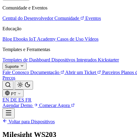
Comunidade e Eventos
Central do Desenvolvedor
Comunidade
Eventos
Educação
Blog
Ebooks
IoT Academy
Casos de Uso
Vídeos
Templates e Ferramentas
Templates de Dashboard
Dispositivos Integrados
Kickstarter
Suporte
Fale Conosco
Documentação
Abrir um Ticket
Parceiros
Planos 
Preços
PT
EN
DE
ES
FR
Agendar Demo
Começar Agora
Voltar para Dispositivos
Milesight WS203