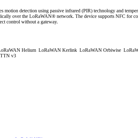
s motion detection using passive infrared (PIR) technology and tempera
iodically over the LoRaWAN® network. The device supports NFC for conf
ect control without a gateway.
oRaWAN Helium
LoRaWAN Kerlink
LoRaWAN Orbiwise
LoRaW
TTN v3