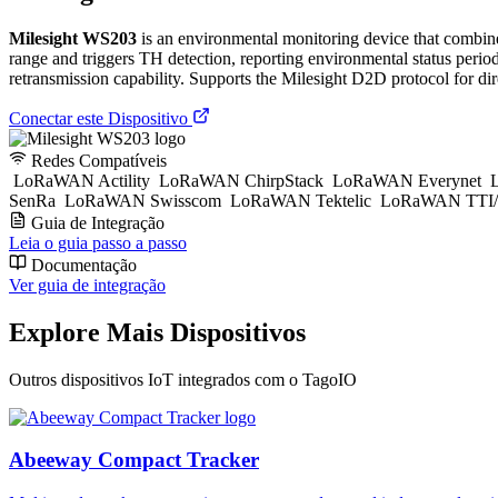
Milesight WS203
is an environmental monitoring device that combine
range and triggers TH detection, reporting environmental status per
retransmission capability. Supports the Milesight D2D protocol for dir
Conectar este Dispositivo
Redes Compatíveis
LoRaWAN Actility
LoRaWAN ChirpStack
LoRaWAN Everynet
L
SenRa
LoRaWAN Swisscom
LoRaWAN Tektelic
LoRaWAN TTI/
Guia de Integração
Leia o guia passo a passo
Documentação
Ver guia de integração
Explore Mais Dispositivos
Outros dispositivos IoT integrados com o TagoIO
Abeeway Compact Tracker