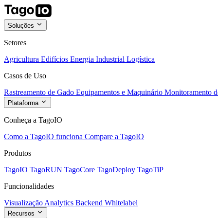
Soluções
Setores
Agricultura
Edifícios
Energia
Industrial
Logística
Casos de Uso
Rastreamento de Gado
Equipamentos e Maquinário
Monitoramento de
Plataforma
Conheça a TagoIO
Como a TagoIO funciona
Compare a TagoIO
Produtos
TagoIO
TagoRUN
TagoCore
TagoDeploy
TagoTiP
Funcionalidades
Visualização
Analytics
Backend
Whitelabel
Recursos