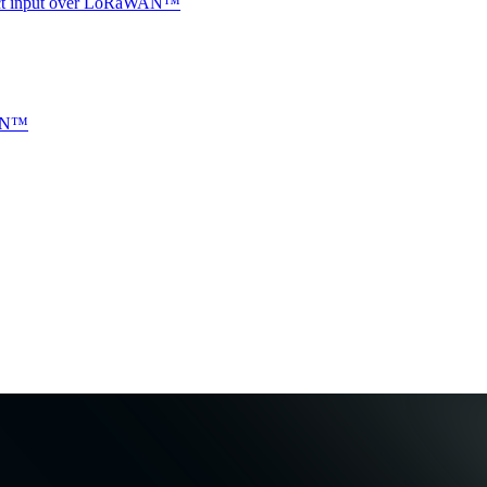
ntact input over LoRaWAN™
WAN™