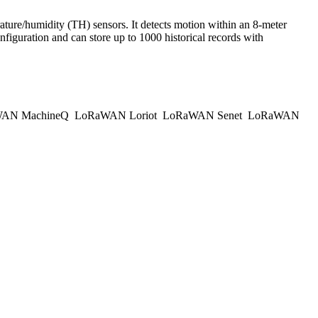
ture/humidity (TH) sensors. It detects motion within an 8-meter
iguration and can store up to 1000 historical records with
AN MachineQ
LoRaWAN Loriot
LoRaWAN Senet
LoRaWAN