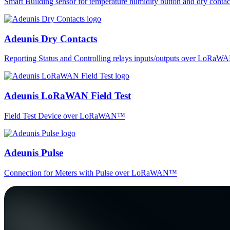
Smart Building sensor for temperature humidity button and dry co
Adeunis Dry Contacts
Reporting Status and Controlling relays inputs/outputs over LoRa
Adeunis LoRaWAN Field Test
Field Test Device over LoRaWAN™
Adeunis Pulse
Connection for Meters with Pulse over LoRaWAN™