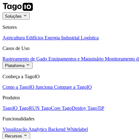
Soluções
Setores
Agricultura
Edifícios
Energia
Industrial
Logística
Casos de Uso
Rastreamento de Gado
Equipamentos e Maquinário
Monitoramento de
Plataforma
Conheça a TagoIO
Como a TagoIO funciona
Compare a TagoIO
Produtos
TagoIO
TagoRUN
TagoCore
TagoDeploy
TagoTiP
Funcionalidades
Visualização
Analytics
Backend
Whitelabel
Recursos