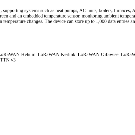
pporting systems such as heat pumps, AC units, boilers, furnaces, A
screen and an embedded temperature sensor, monitoring ambient tempera
n temperature changes. The device can store up to 1,000 data entries a
oRaWAN Helium
LoRaWAN Kerlink
LoRaWAN Orbiwise
LoRaW
TTN v3