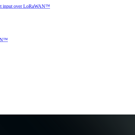
ntact input over LoRaWAN™
WAN™