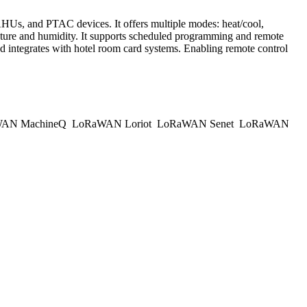
HUs, and PTAC devices. It offers multiple modes: heat/cool,
ture and humidity. It supports scheduled programming and remote
nd integrates with hotel room card systems. Enabling remote control
AN MachineQ
LoRaWAN Loriot
LoRaWAN Senet
LoRaWAN