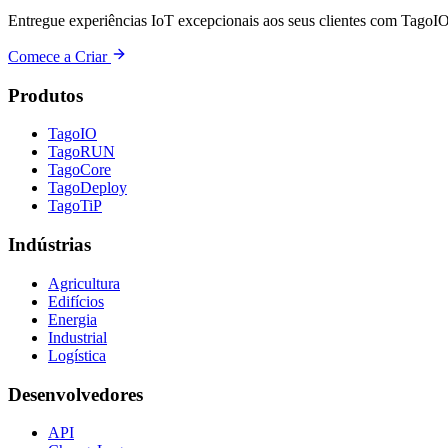
Entregue experiências IoT excepcionais aos seus clientes com TagoIO
Comece a Criar
Produtos
TagoIO
TagoRUN
TagoCore
TagoDeploy
TagoTiP
Indústrias
Agricultura
Edifícios
Energia
Industrial
Logística
Desenvolvedores
API