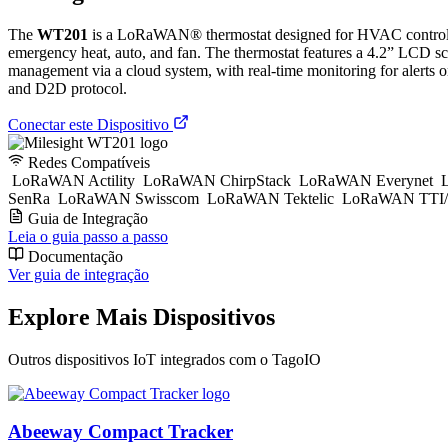
The
WT201
is a LoRaWAN® thermostat designed for HVAC control, su
emergency heat, auto, and fan. The thermostat features a 4.2” LCD 
management via a cloud system, with real-time monitoring for alerts o
and D2D protocol.
Conectar este Dispositivo
Redes Compatíveis
LoRaWAN Actility
LoRaWAN ChirpStack
LoRaWAN Everynet
L
SenRa
LoRaWAN Swisscom
LoRaWAN Tektelic
LoRaWAN TTI/
Guia de Integração
Leia o guia passo a passo
Documentação
Ver guia de integração
Explore Mais Dispositivos
Outros dispositivos IoT integrados com o TagoIO
Abeeway Compact Tracker