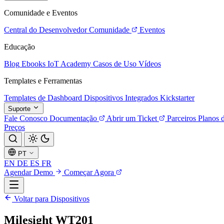
Comunidade e Eventos
Central do Desenvolvedor
Comunidade
Eventos
Educação
Blog
Ebooks
IoT Academy
Casos de Uso
Vídeos
Templates e Ferramentas
Templates de Dashboard
Dispositivos Integrados
Kickstarter
Suporte
Fale Conosco
Documentação
Abrir um Ticket
Parceiros
Planos 
Preços
PT
EN
DE
ES
FR
Agendar Demo
Começar Agora
Voltar para Dispositivos
Milesight WT201