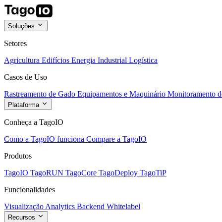
Soluções
Setores
Agricultura
Edifícios
Energia
Industrial
Logística
Casos de Uso
Rastreamento de Gado
Equipamentos e Maquinário
Monitoramento de
Plataforma
Conheça a TagoIO
Como a TagoIO funciona
Compare a TagoIO
Produtos
TagoIO
TagoRUN
TagoCore
TagoDeploy
TagoTiP
Funcionalidades
Visualização
Analytics
Backend
Whitelabel
Recursos