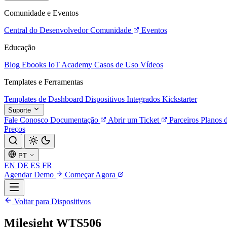
Comunidade e Eventos
Central do Desenvolvedor
Comunidade
Eventos
Educação
Blog
Ebooks
IoT Academy
Casos de Uso
Vídeos
Templates e Ferramentas
Templates de Dashboard
Dispositivos Integrados
Kickstarter
Suporte
Fale Conosco
Documentação
Abrir um Ticket
Parceiros
Planos 
Preços
PT
EN
DE
ES
FR
Agendar Demo
Começar Agora
Voltar para Dispositivos
Milesight WTS506