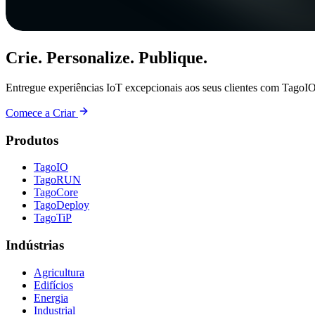
Crie. Personalize. Publique.
Entregue experiências IoT excepcionais aos seus clientes com TagoIO
Comece a Criar
Produtos
TagoIO
TagoRUN
TagoCore
TagoDeploy
TagoTiP
Indústrias
Agricultura
Edifícios
Energia
Industrial