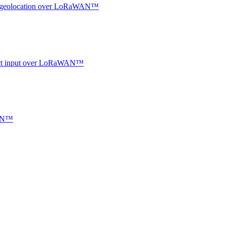
oor geolocation over LoRaWAN™
ntact input over LoRaWAN™
WAN™