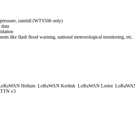
 pressure, rainfall (WTS506 only)
 data
idation
nts like flash flood warning, national meteorological monitoring, etc.
oRaWAN Helium
LoRaWAN Kerlink
LoRaWAN Loriot
LoRaWAN
TTN v3