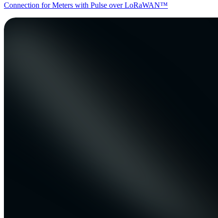
Connection for Meters with Pulse over LoRaWAN™