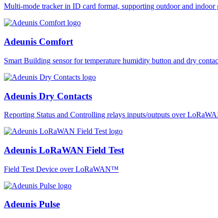
Multi-mode tracker in ID card format, supporting outdoor and ind
Adeunis Comfort
Smart Building sensor for temperature humidity button and dry co
Adeunis Dry Contacts
Reporting Status and Controlling relays inputs/outputs over LoRa
Adeunis LoRaWAN Field Test
Field Test Device over LoRaWAN™
Adeunis Pulse