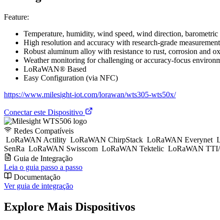
Feature:
Temperature, humidity, wind speed, wind direction, barometric
High resolution and accuracy with research-grade measurement
Robust aluminum alloy with resistance to rust, corrosion and ox
Weather monitoring for challenging or accuracy-focus environme
LoRaWAN® Based
Easy Configuration (via NFC)
https://www.milesight-iot.com/lorawan/wts305-wts50x/
Conectar este Dispositivo
Redes Compatíveis
LoRaWAN Actility
LoRaWAN ChirpStack
LoRaWAN Everynet
L
SenRa
LoRaWAN Swisscom
LoRaWAN Tektelic
LoRaWAN TTI/
Guia de Integração
Leia o guia passo a passo
Documentação
Ver guia de integração
Explore Mais Dispositivos