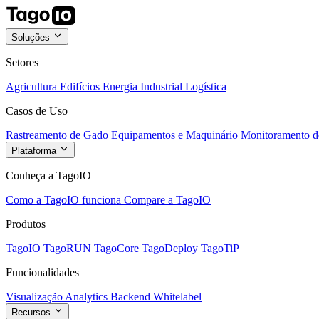
Soluções
Setores
Agricultura
Edifícios
Energia
Industrial
Logística
Casos de Uso
Rastreamento de Gado
Equipamentos e Maquinário
Monitoramento de
Plataforma
Conheça a TagoIO
Como a TagoIO funciona
Compare a TagoIO
Produtos
TagoIO
TagoRUN
TagoCore
TagoDeploy
TagoTiP
Funcionalidades
Visualização
Analytics
Backend
Whitelabel
Recursos