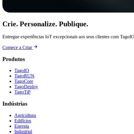
Crie. Personalize. Publique.
Entregue experiências IoT excepcionais aos seus clientes com TagoIO
Comece a Criar
Produtos
TagoIO
TagoRUN
TagoCore
TagoDeploy
TagoTiP
Indústrias
Agricultura
Edifícios
Energia
Industrial