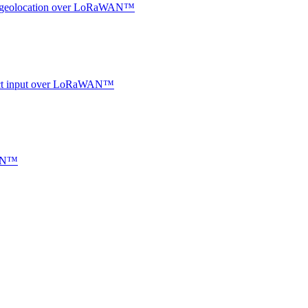
oor geolocation over LoRaWAN™
ntact input over LoRaWAN™
WAN™