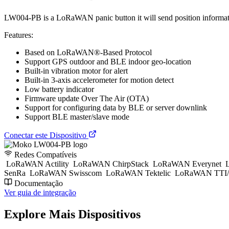
LW004-PB is a LoRaWAN panic button it will send position information t
Features:
Based on LoRaWAN®-Based Protocol
Support GPS outdoor and BLE indoor geo-location
Built-in vibration motor for alert
Built-in 3-axis accelerometer for motion detect
Low battery indicator
Firmware update Over The Air (OTA)
Support for configuring data by BLE or server downlink
Support BLE master/slave mode
Conectar este Dispositivo
Redes Compatíveis
LoRaWAN Actility
LoRaWAN ChirpStack
LoRaWAN Everynet
L
SenRa
LoRaWAN Swisscom
LoRaWAN Tektelic
LoRaWAN TTI/
Documentação
Ver guia de integração
Explore Mais Dispositivos