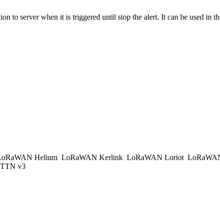
o server when it is triggered until stop the alert. It can be used in th
oRaWAN Helium
LoRaWAN Kerlink
LoRaWAN Loriot
LoRaWAN
TTN v3