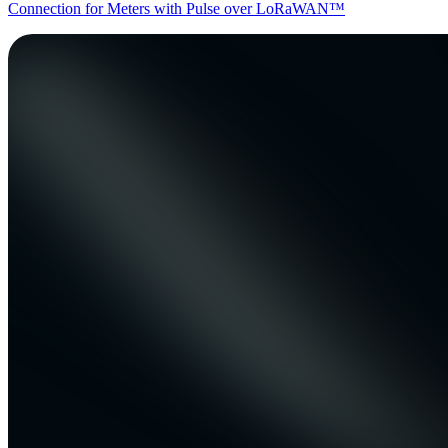
Connection for Meters with Pulse over LoRaWAN™