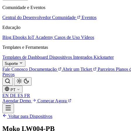
Comunidade e Eventos
Central do Desenvolvedor
Comunidade
Eventos
Educação
Blog
Ebooks
IoT Academy
Casos de Uso
Vídeos
Templates e Ferramentas
Templates de Dashboard
Dispositivos Integrados
Kickstarter
Suporte
Fale Conosco
Documentação
Abrir um Ticket
Parceiros
Planos 
Preços
PT
EN
DE
ES
FR
Agendar Demo
Começar Agora
Voltar para Dispositivos
Moko LW004-PB