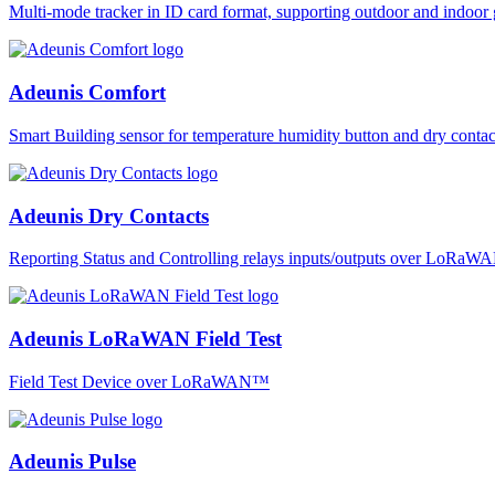
Multi-mode tracker in ID card format, supporting outdoor and ind
Adeunis Comfort
Smart Building sensor for temperature humidity button and dry co
Adeunis Dry Contacts
Reporting Status and Controlling relays inputs/outputs over LoRa
Adeunis LoRaWAN Field Test
Field Test Device over LoRaWAN™
Adeunis Pulse