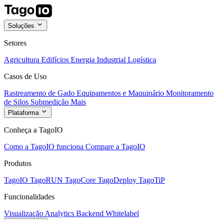
Soluções
Setores
Agricultura
Edifícios
Energia
Industrial
Logística
Casos de Uso
Rastreamento de Gado
Equipamentos e Maquinário
Monitoramento
de Silos
Submedição
Mais
Plataforma
Conheça a TagoIO
Como a TagoIO funciona
Compare a TagoIO
Produtos
TagoIO
TagoRUN
TagoCore
TagoDeploy
TagoTiP
Funcionalidades
Visualização
Analytics
Backend
Whitelabel