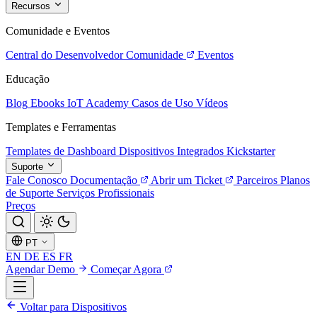
Recursos
Comunidade e Eventos
Central do Desenvolvedor
Comunidade
Eventos
Educação
Blog
Ebooks
IoT Academy
Casos de Uso
Vídeos
Templates e Ferramentas
Templates de Dashboard
Dispositivos Integrados
Kickstarter
Suporte
Fale Conosco
Documentação
Abrir um Ticket
Parceiros
Planos
de Suporte
Serviços Profissionais
Preços
PT
EN
DE
ES
FR
Agendar Demo
Começar Agora
Voltar para Dispositivos