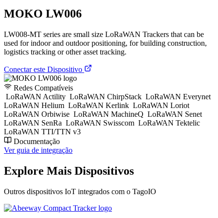
MOKO LW006
LW008-MT series are small size LoRaWAN Trackers that can be
used for indoor and outdoor positioning, for building construction,
logistics tracking or other asset tracking.
Conectar este Dispositivo
Redes Compatíveis
LoRaWAN Actility
LoRaWAN ChirpStack
LoRaWAN Everynet
LoRaWAN Helium
LoRaWAN Kerlink
LoRaWAN Loriot
LoRaWAN Orbiwise
LoRaWAN MachineQ
LoRaWAN Senet
LoRaWAN SenRa
LoRaWAN Swisscom
LoRaWAN Tektelic
LoRaWAN TTI/TTN v3
Documentação
Ver guia de integração
Explore Mais Dispositivos
Outros dispositivos IoT integrados com o TagoIO