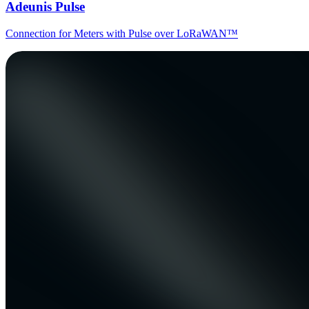
Adeunis Pulse
Connection for Meters with Pulse over LoRaWAN™