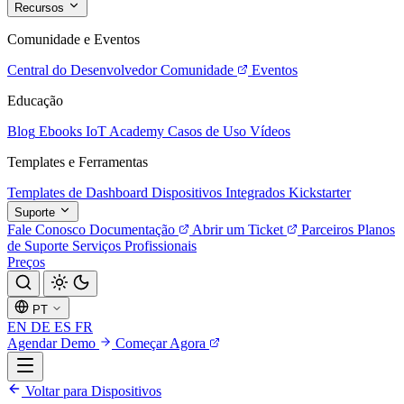
Recursos
Comunidade e Eventos
Central do Desenvolvedor
Comunidade
Eventos
Educação
Blog
Ebooks
IoT Academy
Casos de Uso
Vídeos
Templates e Ferramentas
Templates de Dashboard
Dispositivos Integrados
Kickstarter
Suporte
Fale Conosco
Documentação
Abrir um Ticket
Parceiros
Planos
de Suporte
Serviços Profissionais
Preços
PT
EN
DE
ES
FR
Agendar Demo
Começar Agora
Voltar para Dispositivos