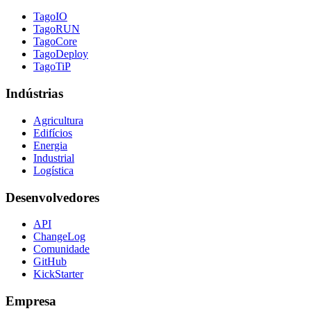
TagoIO
TagoRUN
TagoCore
TagoDeploy
TagoTiP
Indústrias
Agricultura
Edifícios
Energia
Industrial
Logística
Desenvolvedores
API
ChangeLog
Comunidade
GitHub
KickStarter
Empresa