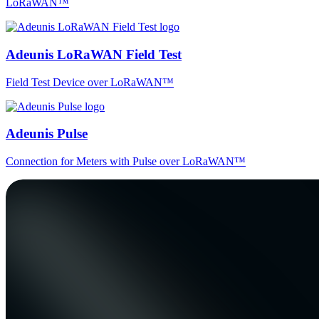
LoRaWAN™
Adeunis LoRaWAN Field Test
Field Test Device over LoRaWAN™
Adeunis Pulse
Connection for Meters with Pulse over LoRaWAN™