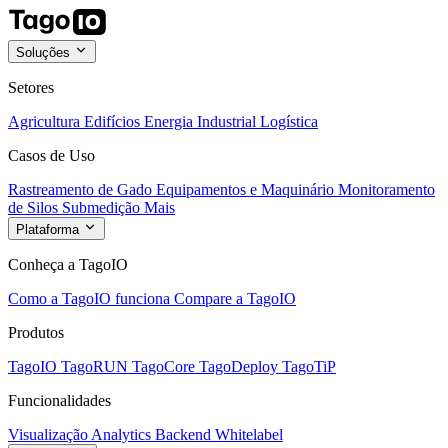
Soluções
Setores
Agricultura
Edifícios
Energia
Industrial
Logística
Casos de Uso
Rastreamento de Gado
Equipamentos e Maquinário
Monitoramento
de Silos
Submedição
Mais
Plataforma
Conheça a TagoIO
Como a TagoIO funciona
Compare a TagoIO
Produtos
TagoIO
TagoRUN
TagoCore
TagoDeploy
TagoTiP
Funcionalidades
Visualização
Analytics
Backend
Whitelabel