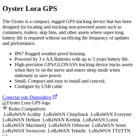
Oyster Lora GPS
The Oyster is a compact, rugged GPS tracking device that has been
designed for locating and tracking non-powered assets such as
containers, trailers, skip bins, and other assets where super-long
battery life is required without sacrificing the frequency of updates
and performance.
IP67 Rugged weather-proof housing.
Powered by 3 x AA Batteries with up to 5 years battery life.
High-precision GPS/GLONASS tracking device tracks assets
when they’re on the move and enters sleep mode when
stationary to save power.
Small, Compact and easy to install and conceal.
Configure by USB cable
Conectar este Dispositivo
Redes Compatíveis
LoRaWAN Actility
LoRaWAN ChirpStack
LoRaWAN Everynet
LoRaWAN Helium
LoRaWAN Kerlink
LoRaWAN Loriot
LoRaWAN MachineQ
LoRaWAN Orbiwise
LoRaWAN Senet
LoRaWAN Swisscom
LoRaWAN Tektelic
LoRaWAN TTI/TTN