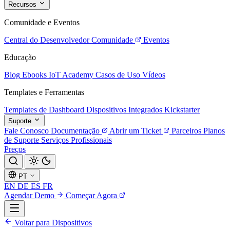
Recursos
Comunidade e Eventos
Central do Desenvolvedor
Comunidade
Eventos
Educação
Blog
Ebooks
IoT Academy
Casos de Uso
Vídeos
Templates e Ferramentas
Templates de Dashboard
Dispositivos Integrados
Kickstarter
Suporte
Fale Conosco
Documentação
Abrir um Ticket
Parceiros
Planos
de Suporte
Serviços Profissionais
Preços
PT
EN
DE
ES
FR
Agendar Demo
Começar Agora
Voltar para Dispositivos