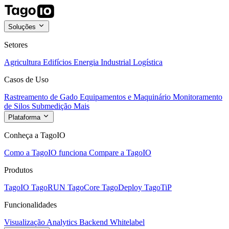
Soluções
Setores
Agricultura
Edifícios
Energia
Industrial
Logística
Casos de Uso
Rastreamento de Gado
Equipamentos e Maquinário
Monitoramento
de Silos
Submedição
Mais
Plataforma
Conheça a TagoIO
Como a TagoIO funciona
Compare a TagoIO
Produtos
TagoIO
TagoRUN
TagoCore
TagoDeploy
TagoTiP
Funcionalidades
Visualização
Analytics
Backend
Whitelabel