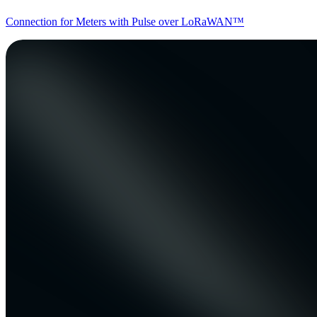
Connection for Meters with Pulse over LoRaWAN™