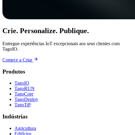
Crie. Personalize. Publique.
Entregue experiências IoT excepcionais aos seus clientes com
TagoIO.
Comece a Criar
Produtos
TagoIO
TagoRUN
TagoCore
TagoDeploy
TagoTiP
Indústrias
Agricultura
Edifícios