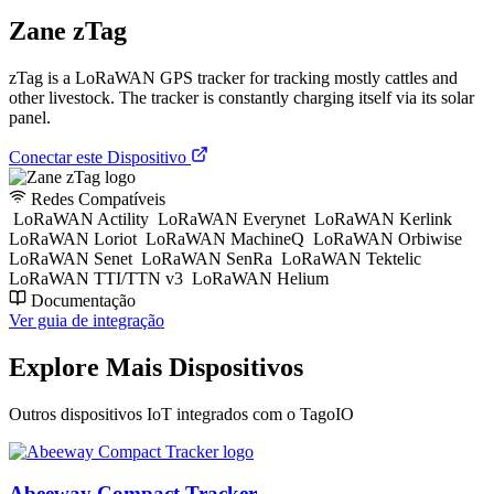
Zane zTag
zTag is a LoRaWAN GPS tracker for tracking mostly cattles and
other livestock. The tracker is constantly charging itself via its solar
panel.
Conectar este Dispositivo
Redes Compatíveis
LoRaWAN Actility
LoRaWAN Everynet
LoRaWAN Kerlink
LoRaWAN Loriot
LoRaWAN MachineQ
LoRaWAN Orbiwise
LoRaWAN Senet
LoRaWAN SenRa
LoRaWAN Tektelic
LoRaWAN TTI/TTN v3
LoRaWAN Helium
Documentação
Ver guia de integração
Explore Mais Dispositivos
Outros dispositivos IoT integrados com o TagoIO
Abeeway Compact Tracker