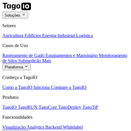
Soluções
Setores
Agricultura
Edifícios
Energia
Industrial
Logística
Casos de Uso
Rastreamento de Gado
Equipamentos e Maquinário
Monitoramento
de Silos
Submedição
Mais
Plataforma
Conheça a TagoIO
Como a TagoIO funciona
Compare a TagoIO
Produtos
TagoIO
TagoRUN
TagoCore
TagoDeploy
TagoTiP
Funcionalidades
Visualização
Analytics
Backend
Whitelabel