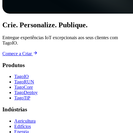
Crie. Personalize. Publique.
Entregue experiências IoT excepcionais aos seus clientes com
TagoIO.
Comece a Criar
Produtos
TagoIO
TagoRUN
TagoCore
TagoDeploy
TagoTiP
Indústrias
Agricultura
Edifícios
Energia