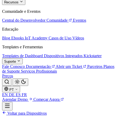
Recursos
Comunidade e Eventos
Central do Desenvolvedor
Comunidade
Eventos
Educação
Blog
Ebooks
IoT Academy
Casos de Uso
Vídeos
Templates e Ferramentas
Templates de Dashboard
Dispositivos Integrados
Kickstarter
Suporte
Fale Conosco
Documentação
Abrir um Ticket
Parceiros
Planos
de Suporte
Serviços Profissionais
Preços
PT
EN
DE
ES
FR
Agendar Demo
Começar Agora
Voltar para Dispositivos