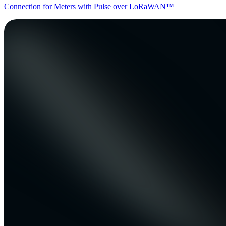
Connection for Meters with Pulse over LoRaWAN™