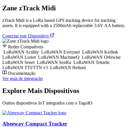
Zane zTrack Midi
zTrack Midi is a LoRa based GPS tracking device for tracking
assets. It is equipped with a 2500mAh replaceable 3.6V AA battery.
Conectar este Dispositivo
Redes Compatíveis
LoRaWAN Actility
LoRaWAN Everynet
LoRaWAN Kerlink
LoRaWAN Loriot
LoRaWAN MachineQ
LoRaWAN Orbiwise
LoRaWAN Senet
LoRaWAN SenRa
LoRaWAN Tektelic
LoRaWAN TTI/TTN v3
LoRaWAN Helium
Documentação
Ver guia de integração
Explore Mais Dispositivos
Outros dispositivos IoT integrados com o TagoIO
Abeeway Compact Tracker