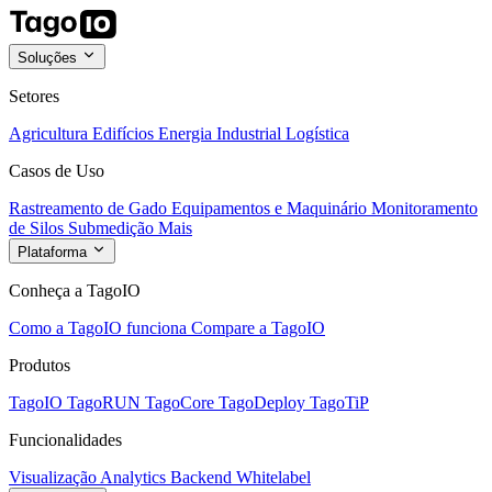
Soluções
Setores
Agricultura
Edifícios
Energia
Industrial
Logística
Casos de Uso
Rastreamento de Gado
Equipamentos e Maquinário
Monitoramento
de Silos
Submedição
Mais
Plataforma
Conheça a TagoIO
Como a TagoIO funciona
Compare a TagoIO
Produtos
TagoIO
TagoRUN
TagoCore
TagoDeploy
TagoTiP
Funcionalidades
Visualização
Analytics
Backend
Whitelabel