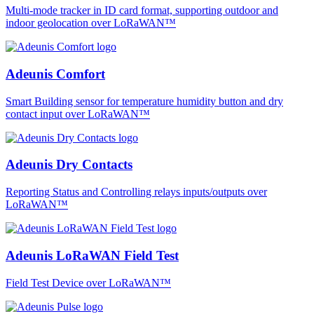
Multi-mode tracker in ID card format, supporting outdoor and
indoor geolocation over LoRaWAN™
Adeunis Comfort
Smart Building sensor for temperature humidity button and dry
contact input over LoRaWAN™
Adeunis Dry Contacts
Reporting Status and Controlling relays inputs/outputs over
LoRaWAN™
Adeunis LoRaWAN Field Test
Field Test Device over LoRaWAN™