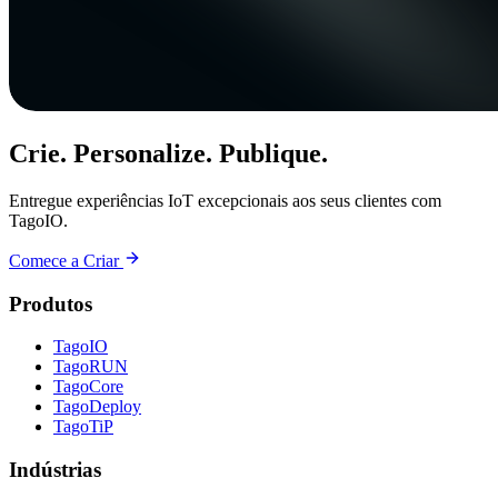
Crie. Personalize. Publique.
Entregue experiências IoT excepcionais aos seus clientes com
TagoIO.
Comece a Criar
Produtos
TagoIO
TagoRUN
TagoCore
TagoDeploy
TagoTiP
Indústrias