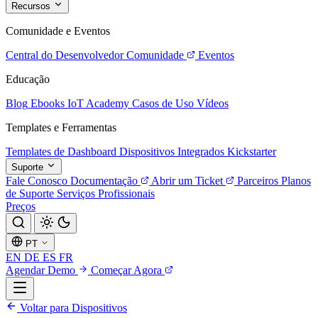
Recursos
Comunidade e Eventos
Central do Desenvolvedor
Comunidade
Eventos
Educação
Blog
Ebooks
IoT Academy
Casos de Uso
Vídeos
Templates e Ferramentas
Templates de Dashboard
Dispositivos Integrados
Kickstarter
Suporte
Fale Conosco
Documentação
Abrir um Ticket
Parceiros
Planos
de Suporte
Serviços Profissionais
Preços
PT
EN
DE
ES
FR
Agendar Demo
Começar Agora
Voltar para Dispositivos