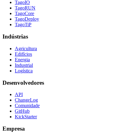
TagoIO
TagoRUN
TagoCore
TagoDeploy
TagoTiP
Indústrias
Agricultura
Edifícios
Energia
Industrial
Logística
Desenvolvedores
API
ChangeLog
Comunidade
GitHub
KickStarter
Empresa