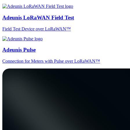
Adeunis LoRaWAN Field Test
Field Test Device over LoRaWAN™
Adeunis Pulse
Connection for Meters with Pulse over LoRaWAN™