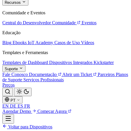
Recursos
Comunidade e Eventos
Central do Desenvolvedor
Comunidade
Eventos
Educação
Blog
Ebooks
IoT Academy
Casos de Uso
Vídeos
Templates e Ferramentas
Templates de Dashboard
Dispositivos Integrados
Kickstarter
Suporte
Fale Conosco
Documentação
Abrir um Ticket
Parceiros
Planos
de Suporte
Serviços Profissionais
Preços
PT
EN
DE
ES
FR
Agendar Demo
Começar Agora
Voltar para Dispositivos