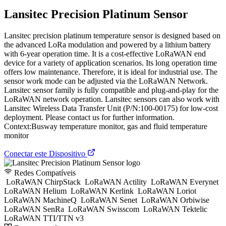
Lansitec Precision Platinum Sensor
Lansitec precision platinum temperature sensor is designed based on
the advanced LoRa modulation and powered by a lithium battery
with 6-year operation time. It is a cost-effective LoRaWAN end
device for a variety of application scenarios. Its long operation time
offers low maintenance. Therefore, it is ideal for industrial use. The
sensor work mode can be adjusted via the LoRaWAN Network.
Lansitec sensor family is fully compatible and plug-and-play for the
LoRaWAN network operation. Lansitec sensors can also work with
Lansitec Wireless Data Transfer Unit (P/N:100-00175) for low-cost
deployment. Please contact us for further information.
Context:Busway temperature monitor, gas and fluid temperature
monitor
Conectar este Dispositivo
Redes Compatíveis
LoRaWAN ChirpStack
LoRaWAN Actility
LoRaWAN Everynet
LoRaWAN Helium
LoRaWAN Kerlink
LoRaWAN Loriot
LoRaWAN MachineQ
LoRaWAN Senet
LoRaWAN Orbiwise
LoRaWAN SenRa
LoRaWAN Swisscom
LoRaWAN Tektelic
LoRaWAN TTI/TTN v3