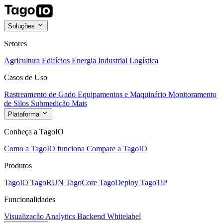
Soluções
Setores
Agricultura
Edifícios
Energia
Industrial
Logística
Casos de Uso
Rastreamento de Gado
Equipamentos e Maquinário
Monitoramento
de Silos
Submedição
Mais
Plataforma
Conheça a TagoIO
Como a TagoIO funciona
Compare a TagoIO
Produtos
TagoIO
TagoRUN
TagoCore
TagoDeploy
TagoTiP
Funcionalidades
Visualização
Analytics
Backend
Whitelabel