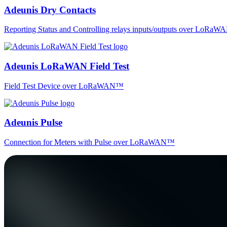
Adeunis Dry Contacts
Reporting Status and Controlling relays inputs/outputs over LoRa
Adeunis LoRaWAN Field Test
Field Test Device over LoRaWAN™
Adeunis Pulse
Connection for Meters with Pulse over LoRaWAN™