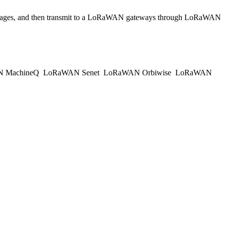
essages, and then transmit to a LoRaWAN gateways through LoRaWAN
 MachineQ
LoRaWAN Senet
LoRaWAN Orbiwise
LoRaWAN