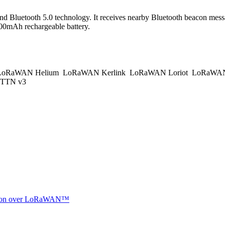
nd Bluetooth 5.0 technology. It receives nearby Bluetooth beacon m
5300mAh rechargeable battery.
oRaWAN Helium
LoRaWAN Kerlink
LoRaWAN Loriot
LoRaWAN
TTN v3
ocation over LoRaWAN™