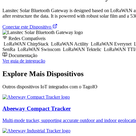
Lansitec Solar Bluetooth Gateway is designed based on LoRaWAN a
after restructure the data. It is powered with robust solar film and a 
Conectar este Dispositivo
Redes Compatíveis
LoRaWAN ChirpStack
LoRaWAN Actility
LoRaWAN Everynet
L
SenRa
LoRaWAN Swisscom
LoRaWAN Tektelic
LoRaWAN TTI/
Documentação
Ver guia de integração
Explore Mais Dispositivos
Outros dispositivos IoT integrados com o TagoIO
Abeeway Compact Tracker
Multi-mode tracker, supporting accurate outdoor and indoor geol