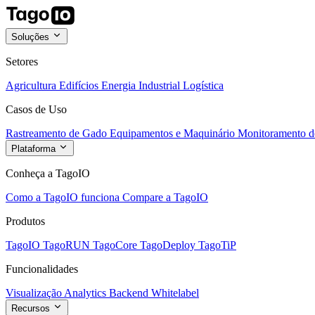
Soluções
Setores
Agricultura
Edifícios
Energia
Industrial
Logística
Casos de Uso
Rastreamento de Gado
Equipamentos e Maquinário
Monitoramento de
Plataforma
Conheça a TagoIO
Como a TagoIO funciona
Compare a TagoIO
Produtos
TagoIO
TagoRUN
TagoCore
TagoDeploy
TagoTiP
Funcionalidades
Visualização
Analytics
Backend
Whitelabel
Recursos