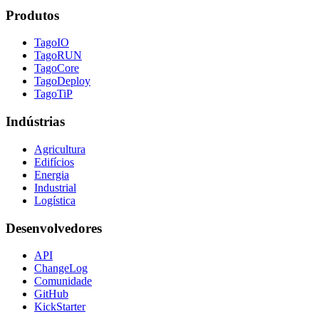
Produtos
TagoIO
TagoRUN
TagoCore
TagoDeploy
TagoTiP
Indústrias
Agricultura
Edifícios
Energia
Industrial
Logística
Desenvolvedores
API
ChangeLog
Comunidade
GitHub
KickStarter