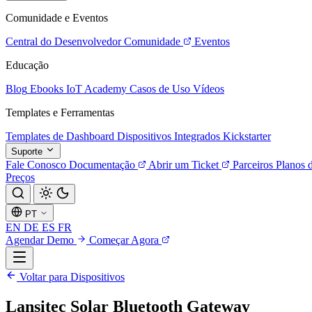
Comunidade e Eventos
Central do Desenvolvedor
Comunidade
Eventos
Educação
Blog
Ebooks
IoT Academy
Casos de Uso
Vídeos
Templates e Ferramentas
Templates de Dashboard
Dispositivos Integrados
Kickstarter
Suporte
Fale Conosco
Documentação
Abrir um Ticket
Parceiros
Planos 
Preços
PT
EN
DE
ES
FR
Agendar Demo
Começar Agora
Voltar para Dispositivos
Lansitec Solar Bluetooth Gateway