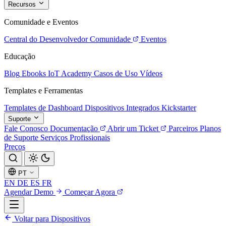
Recursos
Comunidade e Eventos
Central do Desenvolvedor
Comunidade
Eventos
Educação
Blog
Ebooks
IoT Academy
Casos de Uso
Vídeos
Templates e Ferramentas
Templates de Dashboard
Dispositivos Integrados
Kickstarter
Suporte
Fale Conosco
Documentação
Abrir um Ticket
Parceiros
Planos
de Suporte
Serviços Profissionais
Preços
PT
EN
DE
ES
FR
Agendar Demo
Começar Agora
Voltar para Dispositivos