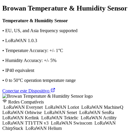
Browan Temperature & Humidity Sensor
Temperature & Humidity Sensor
• EU, US, and Asia frequency supported
• LoRaWAN 1.0.3
• Temperature Accuracy: +/- 1°C
• Humidity Accuracy: +/- 5%
• IP40 equivalent
• 0 to 50°C operation temperature range
Conectar este Dispositivo
Redes Compatíveis
LoRaWAN Everynet
LoRaWAN Loriot
LoRaWAN MachineQ
LoRaWAN Orbiwise
LoRaWAN Senet
LoRaWAN SenRa
LoRaWAN Kerlink
LoRaWAN Tektelic
LoRaWAN Actility
LoRaWAN TTI/TTN v3
LoRaWAN Swisscom
LoRaWAN
ChirpStack
LoRaWAN Helium