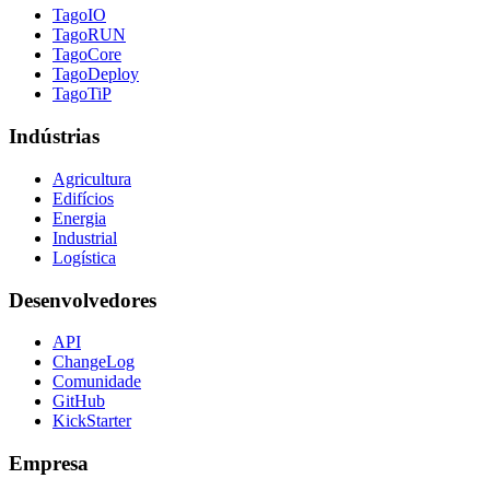
TagoIO
TagoRUN
TagoCore
TagoDeploy
TagoTiP
Indústrias
Agricultura
Edifícios
Energia
Industrial
Logística
Desenvolvedores
API
ChangeLog
Comunidade
GitHub
KickStarter
Empresa