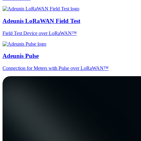
Adeunis LoRaWAN Field Test
Field Test Device over LoRaWAN™
Adeunis Pulse
Connection for Meters with Pulse over LoRaWAN™