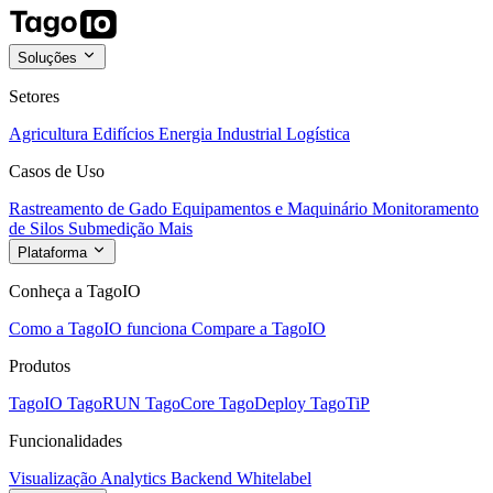
Soluções
Setores
Agricultura
Edifícios
Energia
Industrial
Logística
Casos de Uso
Rastreamento de Gado
Equipamentos e Maquinário
Monitoramento
de Silos
Submedição
Mais
Plataforma
Conheça a TagoIO
Como a TagoIO funciona
Compare a TagoIO
Produtos
TagoIO
TagoRUN
TagoCore
TagoDeploy
TagoTiP
Funcionalidades
Visualização
Analytics
Backend
Whitelabel