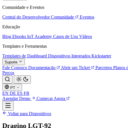
Comunidade e Eventos
Central do Desenvolvedor
Comunidade
Eventos
Educação
Blog
Ebooks
IoT Academy
Casos de Uso
Vídeos
Templates e Ferramentas
Templates de Dashboard
Dispositivos Integrados
Kickstarter
Suporte
Fale Conosco
Documentação
Abrir um Ticket
Parceiros
Planos 
Preços
PT
EN
DE
ES
FR
Agendar Demo
Começar Agora
Voltar para Dispositivos
Dragino LGT-92