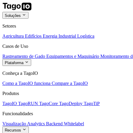
Soluções
Setores
Agricultura
Edifícios
Energia
Industrial
Logística
Casos de Uso
Rastreamento de Gado
Equipamentos e Maquinário
Monitoramento de
Plataforma
Conheça a TagoIO
Como a TagoIO funciona
Compare a TagoIO
Produtos
TagoIO
TagoRUN
TagoCore
TagoDeploy
TagoTiP
Funcionalidades
Visualização
Analytics
Backend
Whitelabel
Recursos