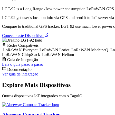
LGT-92 is a Long Range / low power consumption LoRaWAN GPS t
LGT-92 get user’s location info via GPS and send it to IoT server 
Compare to traditional GPS tracker, LGT-92 use much lower power co
Conectar este Dispositivo
Redes Compatíveis
LoRaWAN Everynet
LoRaWAN Loriot
LoRaWAN MachineQ
Lo
LoRaWAN ChirpStack
LoRaWAN Helium
Guia de Integração
Leia o guia passo a passo
Documentação
Ver guia de integração
Explore Mais Dispositivos
Outros dispositivos IoT integrados com o TagoIO
Abeeway Compact Tracker