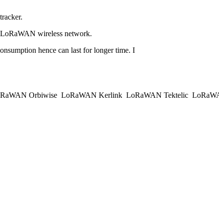
racker.
via LoRaWAN wireless network.
nsumption hence can last for longer time. I
RaWAN Orbiwise
LoRaWAN Kerlink
LoRaWAN Tektelic
LoRaWAN