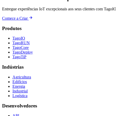
Entregue experiências IoT excepcionais aos seus clientes com TagoIO
Comece a Criar
Produtos
TagoIO
TagoRUN
TagoCore
TagoDeploy
TagoTiP
Indústrias
Agricultura
Edifícios
Energia
Industrial
Logística
Desenvolvedores
API