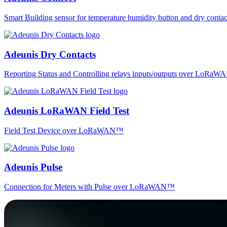
Smart Building sensor for temperature humidity button and dry co
Adeunis Dry Contacts
Reporting Status and Controlling relays inputs/outputs over LoRa
Adeunis LoRaWAN Field Test
Field Test Device over LoRaWAN™
Adeunis Pulse
Connection for Meters with Pulse over LoRaWAN™