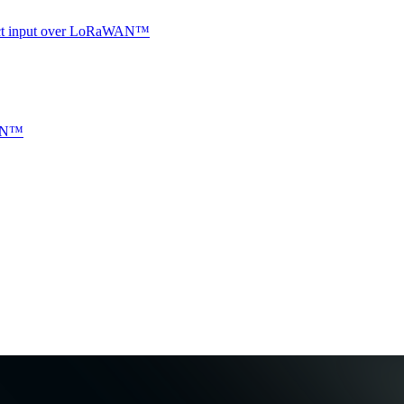
ntact input over LoRaWAN™
WAN™