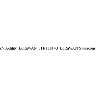
 Actility
LoRaWAN TTI/TTN v3
LoRaWAN Swisscom