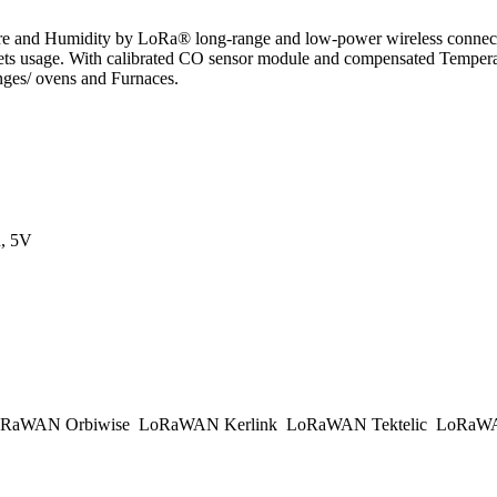
 and Humidity by LoRa® long-range and low-power wireless connectivi
sage. With calibrated CO sensor module and compensated Temperature/ 
anges/ ovens and Furnaces.
, 5V
RaWAN Orbiwise
LoRaWAN Kerlink
LoRaWAN Tektelic
LoRaWAN