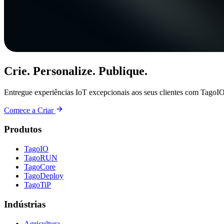
Crie. Personalize. Publique.
Entregue experiências IoT excepcionais aos seus clientes com TagoIO
Comece a Criar
Produtos
TagoIO
TagoRUN
TagoCore
TagoDeploy
TagoTiP
Indústrias
Agricultura