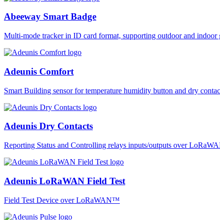
Abeeway Smart Badge
Multi-mode tracker in ID card format, supporting outdoor and ind
Adeunis Comfort
Smart Building sensor for temperature humidity button and dry co
Adeunis Dry Contacts
Reporting Status and Controlling relays inputs/outputs over LoRa
Adeunis LoRaWAN Field Test
Field Test Device over LoRaWAN™