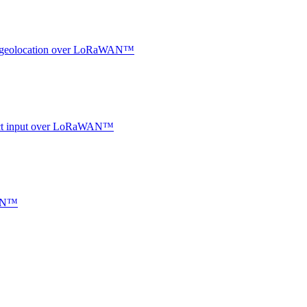
oor geolocation over LoRaWAN™
ntact input over LoRaWAN™
WAN™