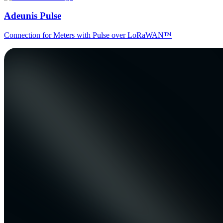
Adeunis Pulse
Connection for Meters with Pulse over LoRaWAN™