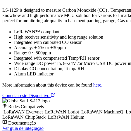
LS-112P is designed to measure Carbon Monoxide (CO) , Temperature
knowhow and high-performance MCU solution for various IoT markets u
perfect for monitoring air quality in basement parking, garage, Gas r
LoRaWAN™ compliant
High receiver sensitivity and long range solution
Integrated with calibrated CO sensor
Accuracy: ± 5% or ±30ppm
Range: 0 ~ 500ppm
Integrated with compensated Temp/RH sensor
Wide range DC power-in, 8~24V /or Micro-USB DC power-in
Display CO concentration, Temp/ RH
Alarm LED indicator
More information about this device can be found
here.
Conectar este Dispositivo
Redes Compatíveis
LoRaWAN Everynet
LoRaWAN Loriot
LoRaWAN MachineQ
Lo
LoRaWAN ChirpStack
LoRaWAN Helium
Documentação
Ver guia de integração