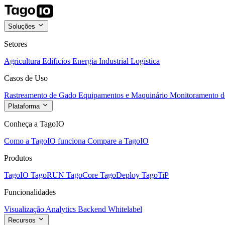
Soluções
Setores
Agricultura
Edifícios
Energia
Industrial
Logística
Casos de Uso
Rastreamento de Gado
Equipamentos e Maquinário
Monitoramento de
Plataforma
Conheça a TagoIO
Como a TagoIO funciona
Compare a TagoIO
Produtos
TagoIO
TagoRUN
TagoCore
TagoDeploy
TagoTiP
Funcionalidades
Visualização
Analytics
Backend
Whitelabel
Recursos