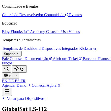
Comunidade e Eventos
Central do Desenvolvedor
Comunidade
Eventos
Educação
Blog
Ebooks
IoT Academy
Casos de Uso
Vídeos
Templates e Ferramentas
Templates de Dashboard
Dispositivos Integrados
Kickstarter
Suporte
Fale Conosco
Documentação
Abrir um Ticket
Parceiros
Planos 
Preços
PT
EN
DE
ES
FR
Agendar Demo
Começar Agora
Voltar para Dispositivos
GlobalSat LS-112