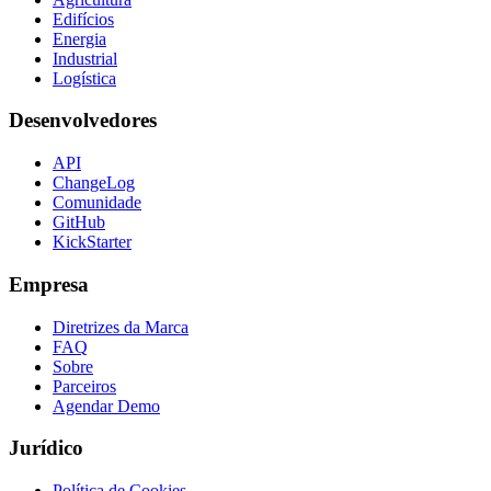
Edifícios
Energia
Industrial
Logística
Desenvolvedores
API
ChangeLog
Comunidade
GitHub
KickStarter
Empresa
Diretrizes da Marca
FAQ
Sobre
Parceiros
Agendar Demo
Jurídico
Política de Cookies