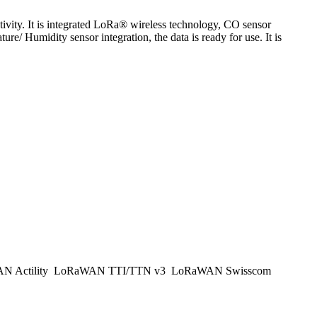
ty. It is integrated LoRa® wireless technology, CO sensor
Humidity sensor integration, the data is ready for use. It is
 Actility
LoRaWAN TTI/TTN v3
LoRaWAN Swisscom