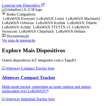
Conectar este Dispositivo
Redes Compatíveis
LoRaWAN Everynet
LoRaWAN Loriot
LoRaWAN MachineQ
LoRaWAN Orbiwise
LoRaWAN Kerlink
LoRaWAN Tektelic
LoRaWAN Actility
LoRaWAN TTI/TTN v3
LoRaWAN
Swisscom
LoRaWAN ChirpStack
LoRaWAN Helium
Documentação
Ver guia de integração
Explore Mais Dispositivos
Outros dispositivos IoT integrados com o TagoIO
Abeeway Compact Tracker
Multi-mode tracker, supporting accurate outdoor and indoor
geolocation over LoRaWAN™