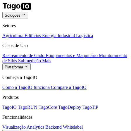
Soluções
Setores
Agricultura
Edifícios
Energia
Industrial
Logística
Casos de Uso
Rastreamento de Gado
Equipamentos e Maquinário
Monitoramento
de Silos
Submedição
Mais
Plataforma
Conheça a TagoIO
Como a TagoIO funciona
Compare a TagoIO
Produtos
TagoIO
TagoRUN
TagoCore
TagoDeploy
TagoTiP
Funcionalidades
Visualização
Analytics
Backend
Whitelabel