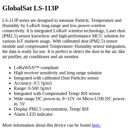
GlobalSat LS-113P
LS-113P series are designed to measure Particle, Temperature and
Humidity by LoRa® long-range and low-power wireless
connectivity. It is integrated LoRa® wireless technology, Laser dust
(PM2.5) sensor knowhow and high-performance MCU solution for
various IoT markets usage. With calibrated dust (PM2.5) sensor
module and compensated Temperature/ Humidity sensor integration,
the data is ready for use. It is perfect to detect the dust in the air, like
air purifier, air conditioner and air monitor.
LoRaWAN™ compliant
High receiver sensitivity and long range solution
Integrated with calibrated Dust Particles sensor
Accuracy: 0.5 ?g/m3
Range: 0-500 ?g/m3
Integrated with Compensated Temp/ RH sensor
Wide range DC power-in, 8~12V /or Micro-USB DC power-
in, 5V
Display PM2.5 concentration, Temp/ RH
Alarm LED indicator
More information about this device can be found
here.