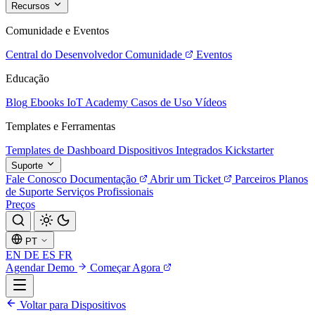
Recursos
Comunidade e Eventos
Central do Desenvolvedor
Comunidade
Eventos
Educação
Blog
Ebooks
IoT Academy
Casos de Uso
Vídeos
Templates e Ferramentas
Templates de Dashboard
Dispositivos Integrados
Kickstarter
Suporte
Fale Conosco
Documentação
Abrir um Ticket
Parceiros
Planos
de Suporte
Serviços Profissionais
Preços
PT
EN
DE
ES
FR
Agendar Demo
Começar Agora
Voltar para Dispositivos