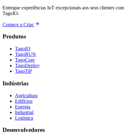
Entregue experiências IoT excepcionais aos seus clientes com
TagoIO.
Comece a Criar
Produtos
TagoIO
TagoRUN
TagoCore
TagoDeploy
TagoTiP
Indústrias
Agricultura
Edifícios
Energia
Industrial
Logística
Desenvolvedores