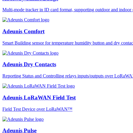
Multi-mode tracker in ID card format, supporting outdoor and ind
Adeunis Comfort
Smart Building sensor for temperature humidity button and dry co
Adeunis Dry Contacts
Reporting Status and Controlling relays inputs/outputs over LoRa
Adeunis LoRaWAN Field Test
Field Test Device over LoRaWAN™
Adeunis Pulse