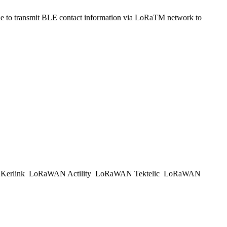
to transmit BLE contact information via LoRaTM network to
erlink
LoRaWAN Actility
LoRaWAN Tektelic
LoRaWAN