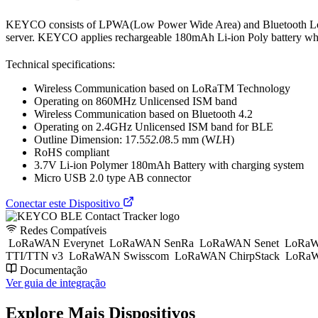
KEYCO consists of LPWA(Low Power Wide Area) and Bluetooth Low
server. KEYCO applies rechargeable 180mAh Li-ion Poly battery whi
Technical specifications:
Wireless Communication based on LoRaTM Technology
Operating on 860MHz Unlicensed ISM band
Wireless Communication based on Bluetooth 4.2
Operating on 2.4GHz Unlicensed ISM band for BLE
Outline Dimension: 17.5
52.0
8.5 mm (W
L
H)
RoHS compliant
3.7V Li-ion Polymer 180mAh Battery with charging system
Micro USB 2.0 type AB connector
Conectar este Dispositivo
Redes Compatíveis
LoRaWAN Everynet
LoRaWAN SenRa
LoRaWAN Senet
LoRaW
TTI/TTN v3
LoRaWAN Swisscom
LoRaWAN ChirpStack
LoRaW
Documentação
Ver guia de integração
Explore Mais Dispositivos