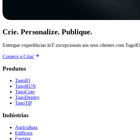
Crie. Personalize. Publique.
Entregue experiências IoT excepcionais aos seus clientes com TagoIO
Comece a Criar
Produtos
TagoIO
TagoRUN
TagoCore
TagoDeploy
TagoTiP
Indústrias
Agricultura
Edifícios
Energia