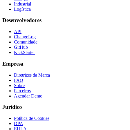
Industrial
Logística
Desenvolvedores
API
ChangeLog
Comunidade
GitHub
KickStarter
Empresa
Diretrizes da Marca
FAQ
Sobre
Parceiros
Agendar Demo
Jurídico
Política de Cookies
DPA
EULA