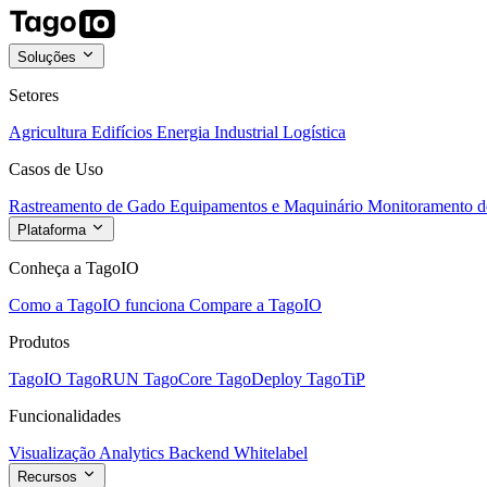
Soluções
Setores
Agricultura
Edifícios
Energia
Industrial
Logística
Casos de Uso
Rastreamento de Gado
Equipamentos e Maquinário
Monitoramento de
Plataforma
Conheça a TagoIO
Como a TagoIO funciona
Compare a TagoIO
Produtos
TagoIO
TagoRUN
TagoCore
TagoDeploy
TagoTiP
Funcionalidades
Visualização
Analytics
Backend
Whitelabel
Recursos