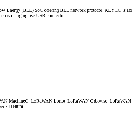
-Energy (BLE) SoC offering BLE network protocol. KEYCO is able 
ch is charging use USB connector.
AN MachineQ
LoRaWAN Loriot
LoRaWAN Orbiwise
LoRaWAN K
AN Helium