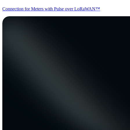
Connection for Meters with Pulse over LoRaWAN™