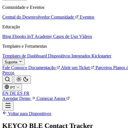
Comunidade e Eventos
Central do Desenvolvedor
Comunidade
Eventos
Educação
Blog
Ebooks
IoT Academy
Casos de Uso
Vídeos
Templates e Ferramentas
Templates de Dashboard
Dispositivos Integrados
Kickstarter
Suporte
Fale Conosco
Documentação
Abrir um Ticket
Parceiros
Planos 
Preços
PT
EN
DE
ES
FR
Agendar Demo
Começar Agora
Voltar para Dispositivos
KEYCO BLE Contact Tracker