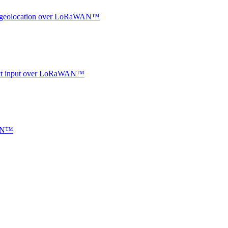
oor geolocation over LoRaWAN™
ntact input over LoRaWAN™
WAN™