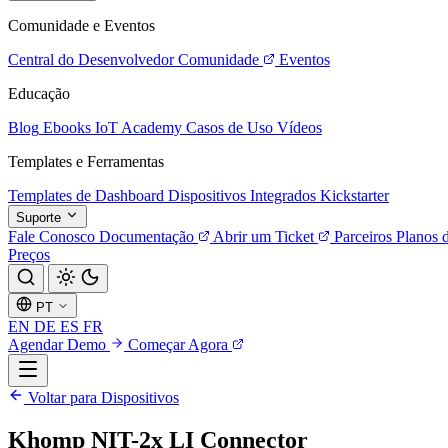
Comunidade e Eventos
Central do Desenvolvedor
Comunidade
Eventos
Educação
Blog
Ebooks
IoT Academy
Casos de Uso
Vídeos
Templates e Ferramentas
Templates de Dashboard
Dispositivos Integrados
Kickstarter
Suporte
Fale Conosco
Documentação
Abrir um Ticket
Parceiros
Planos 
Preços
PT
EN
DE
ES
FR
Agendar Demo
Começar Agora
Voltar para Dispositivos
Khomp NIT-2x LI Connector