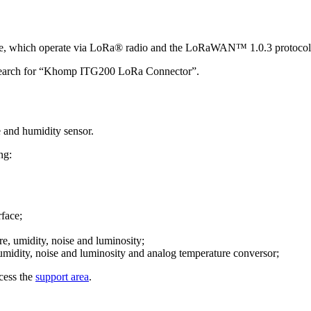
line, which operate via LoRa® radio and the LoRaWAN™ 1.0.3 protocol
search for “Khomp ITG200 LoRa Connector”.
 and humidity sensor.
ng:
face;
, umidity, noise and luminosity;
idity, noise and luminosity and analog temperature conversor;
cess the
support area
.