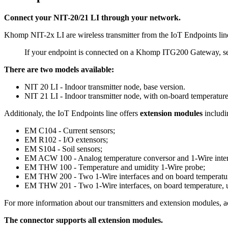
Connect your NIT-20/21 LI through your network.
Khomp NIT-2x LI are wireless transmitter from the IoT Endpoints 
If your endpoint is connected on a Khomp ITG200 Gateway, 
There are two models available:
NIT 20 LI - Indoor transmitter node, base version.
NIT 21 LI - Indoor transmitter node, with on-board temperature
Additionaly, the IoT Endpoints line offers
extension modules
includi
EM C104 - Current sensors;
EM R102 - I/O extensors;
EM S104 - Soil sensors;
EM ACW 100 - Analog temperature conversor and 1-Wire inter
EM THW 100 - Temperature and umidity 1-Wire probe;
EM THW 200 - Two 1-Wire interfaces and on board temperature
EM THW 201 - Two 1-Wire interfaces, on board temperature, um
For more information about our transmitters and extension modules, a
The connector supports all extension modules.