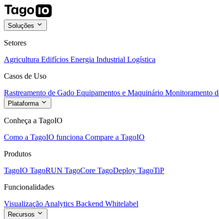
Soluções
Setores
Agricultura
Edifícios
Energia
Industrial
Logística
Casos de Uso
Rastreamento de Gado
Equipamentos e Maquinário
Monitoramento de
Plataforma
Conheça a TagoIO
Como a TagoIO funciona
Compare a TagoIO
Produtos
TagoIO
TagoRUN
TagoCore
TagoDeploy
TagoTiP
Funcionalidades
Visualização
Analytics
Backend
Whitelabel
Recursos