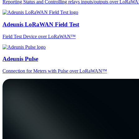
Reporting Status and Controlling relays inputs/outputs over LoRa
Adeunis LoRaWAN Field Test
Field Test Device over LoRaWAN™
Adeunis Pulse
Connection for Meters with Pulse over LoRaWAN™