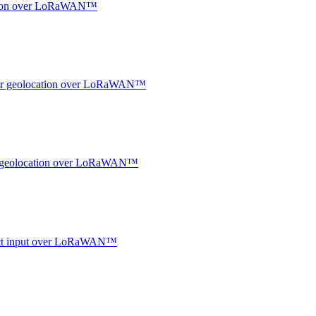
ocation over LoRaWAN™
ndoor geolocation over LoRaWAN™
oor geolocation over LoRaWAN™
ntact input over LoRaWAN™