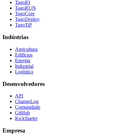
TagoIO
TagoRUN
TagoCore
TagoDeploy
TagoTiP
Indústrias
Agricultura
Edifícios
Energia
Industrial
Logística
Desenvolvedores
API
ChangeLog
Comunidade
GitHub
KickStarter
Empresa