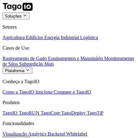
Soluções
Setores
Agricultura
Edifícios
Energia
Industrial
Logística
Casos de Uso
Rastreamento de Gado
Equipamentos e Maquinário
Monitoramento
de Silos
Submedição
Mais
Plataforma
Conheça a TagoIO
Como a TagoIO funciona
Compare a TagoIO
Produtos
TagoIO
TagoRUN
TagoCore
TagoDeploy
TagoTiP
Funcionalidades
Visualização
Analytics
Backend
Whitelabel