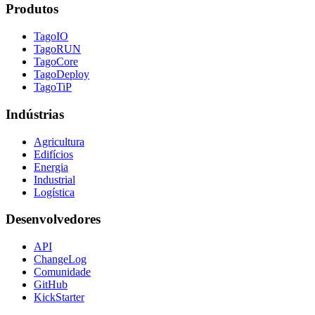
Produtos
TagoIO
TagoRUN
TagoCore
TagoDeploy
TagoTiP
Indústrias
Agricultura
Edifícios
Energia
Industrial
Logística
Desenvolvedores
API
ChangeLog
Comunidade
GitHub
KickStarter