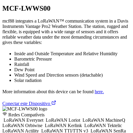
MCF-LWWS00
mcf88 integrates a LoRaWAN™ communication system in a Davis
Instruments Vantage Pro2 Weather Station. The station, rugged and
flexible, is equipped with a wide range of sensors and it offers
reliable weather data under the most demanding circumstances and
gives these variables:
Inside and Outside Temperature and Relative Humidity
Barometric Pressure
Rainfall
Dew Point
Wind Speed and Direction sensors (detachable)
Solar radiation
More information about this device can be found
here.
Conectar este Dispositivo
Redes Compatíveis
LoRaWAN Everynet
LoRaWAN Loriot
LoRaWAN MachineQ
LoRaWAN Orbiwise
LoRaWAN Kerlink
LoRaWAN Tektelic
LoRaWAN Actility
LoRaWAN TTI/TTN v3
LoRaWAN SenRa