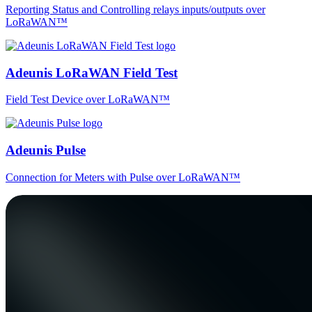
Reporting Status and Controlling relays inputs/outputs over
LoRaWAN™
Adeunis LoRaWAN Field Test
Field Test Device over LoRaWAN™
Adeunis Pulse
Connection for Meters with Pulse over LoRaWAN™