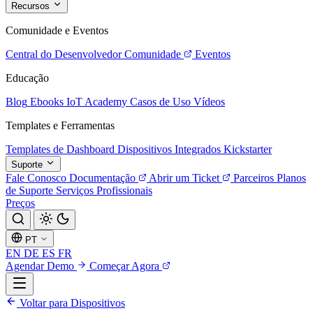
Recursos
Comunidade e Eventos
Central do Desenvolvedor
Comunidade
Eventos
Educação
Blog
Ebooks
IoT Academy
Casos de Uso
Vídeos
Templates e Ferramentas
Templates de Dashboard
Dispositivos Integrados
Kickstarter
Suporte
Fale Conosco
Documentação
Abrir um Ticket
Parceiros
Planos
de Suporte
Serviços Profissionais
Preços
PT
EN
DE
ES
FR
Agendar Demo
Começar Agora
Voltar para Dispositivos