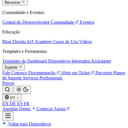
Recursos
Comunidade e Eventos
Central do Desenvolvedor
Comunidade
Eventos
Educação
Blog
Ebooks
IoT Academy
Casos de Uso
Vídeos
Templates e Ferramentas
Templates de Dashboard
Dispositivos Integrados
Kickstarter
Suporte
Fale Conosco
Documentação
Abrir um Ticket
Parceiros
Planos
de Suporte
Serviços Profissionais
Preços
PT
EN
DE
ES
FR
Agendar Demo
Começar Agora
Voltar para Dispositivos