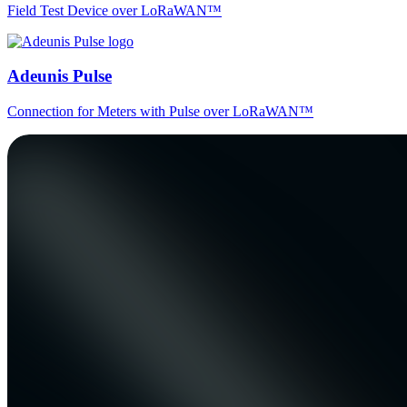
Field Test Device over LoRaWAN™
Adeunis Pulse
Connection for Meters with Pulse over LoRaWAN™