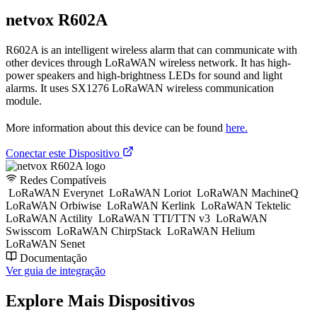
netvox R602A
R602A is an intelligent wireless alarm that can communicate with
other devices through LoRaWAN wireless network. It has high-
power speakers and high-brightness LEDs for sound and light
alarms. It uses SX1276 LoRaWAN wireless communication
module.
More information about this device can be found
here.
Conectar este Dispositivo
Redes Compatíveis
LoRaWAN Everynet
LoRaWAN Loriot
LoRaWAN MachineQ
LoRaWAN Orbiwise
LoRaWAN Kerlink
LoRaWAN Tektelic
LoRaWAN Actility
LoRaWAN TTI/TTN v3
LoRaWAN
Swisscom
LoRaWAN ChirpStack
LoRaWAN Helium
LoRaWAN Senet
Documentação
Ver guia de integração
Explore Mais Dispositivos