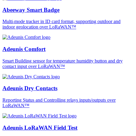
Abeeway Smart Badge
Multi-mode tracker in ID card format, supporting outdoor and
indoor geolocation over LoRaWAN™
Adeunis Comfort
Smart Building sensor for temperature humidity button and dry
contact input over LoRaWAN™
Adeunis Dry Contacts
Reporting Status and Controlling relays inputs/outputs over
LoRaWAN™
Adeunis LoRaWAN Field Test