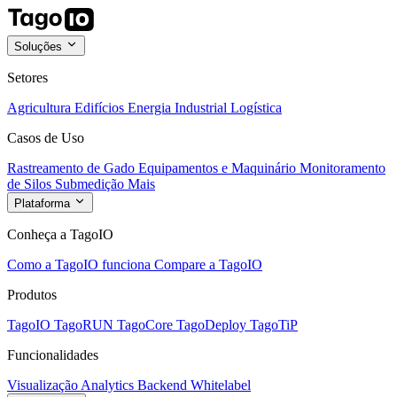
Soluções
Setores
Agricultura
Edifícios
Energia
Industrial
Logística
Casos de Uso
Rastreamento de Gado
Equipamentos e Maquinário
Monitoramento
de Silos
Submedição
Mais
Plataforma
Conheça a TagoIO
Como a TagoIO funciona
Compare a TagoIO
Produtos
TagoIO
TagoRUN
TagoCore
TagoDeploy
TagoTiP
Funcionalidades
Visualização
Analytics
Backend
Whitelabel