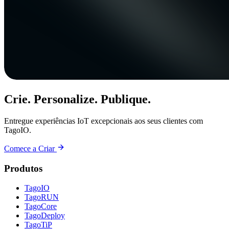
Crie. Personalize. Publique.
Entregue experiências IoT excepcionais aos seus clientes com
TagoIO.
Comece a Criar
Produtos
TagoIO
TagoRUN
TagoCore
TagoDeploy
TagoTiP