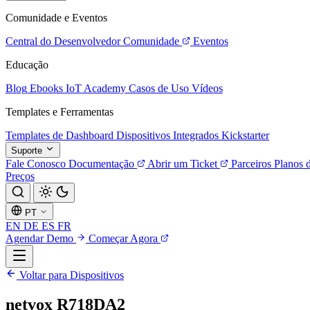
Comunidade e Eventos
Central do Desenvolvedor
Comunidade
Eventos
Educação
Blog
Ebooks
IoT Academy
Casos de Uso
Vídeos
Templates e Ferramentas
Templates de Dashboard
Dispositivos Integrados
Kickstarter
Suporte
Fale Conosco
Documentação
Abrir um Ticket
Parceiros
Planos 
Preços
PT
EN
DE
ES
FR
Agendar Demo
Começar Agora
Voltar para Dispositivos
netvox R718DA2