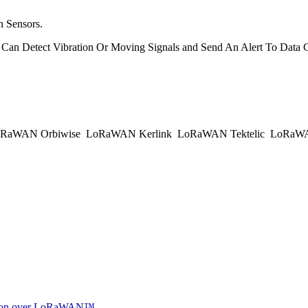
n Sensors.
2 Can Detect Vibration Or Moving Signals and Send An Alert To D
RaWAN Orbiwise
LoRaWAN Kerlink
LoRaWAN Tektelic
LoRaWAN
ocation over LoRaWAN™