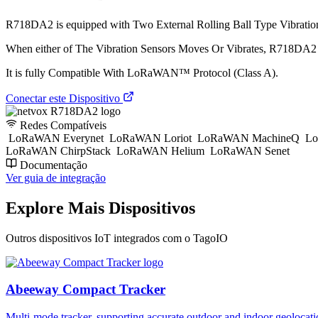
R718DA2 is equipped with Two External Rolling Ball Type Vibratio
When either of The Vibration Sensors Moves Or Vibrates, R718DA
It is fully Compatible With LoRaWAN™ Protocol (Class A).
Conectar este Dispositivo
Redes Compatíveis
LoRaWAN Everynet
LoRaWAN Loriot
LoRaWAN MachineQ
Lo
LoRaWAN ChirpStack
LoRaWAN Helium
LoRaWAN Senet
Documentação
Ver guia de integração
Explore Mais Dispositivos
Outros dispositivos IoT integrados com o TagoIO
Abeeway Compact Tracker
Multi-mode tracker, supporting accurate outdoor and indoor geol