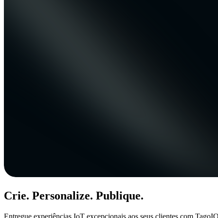
Crie. Personalize. Publique.
Entregue experiências IoT excepcionais aos seus clientes com TagoIO