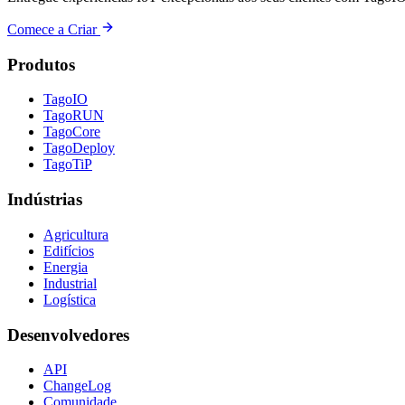
Comece a Criar
Produtos
TagoIO
TagoRUN
TagoCore
TagoDeploy
TagoTiP
Indústrias
Agricultura
Edifícios
Energia
Industrial
Logística
Desenvolvedores
API
ChangeLog
Comunidade