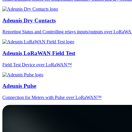
Adeunis Dry Contacts
Reporting Status and Controlling relays inputs/outputs over LoRa
Adeunis LoRaWAN Field Test
Field Test Device over LoRaWAN™
Adeunis Pulse
Connection for Meters with Pulse over LoRaWAN™