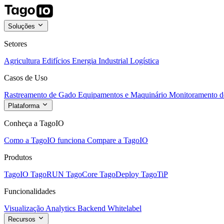
Soluções
Setores
Agricultura
Edifícios
Energia
Industrial
Logística
Casos de Uso
Rastreamento de Gado
Equipamentos e Maquinário
Monitoramento de
Plataforma
Conheça a TagoIO
Como a TagoIO funciona
Compare a TagoIO
Produtos
TagoIO
TagoRUN
TagoCore
TagoDeploy
TagoTiP
Funcionalidades
Visualização
Analytics
Backend
Whitelabel
Recursos