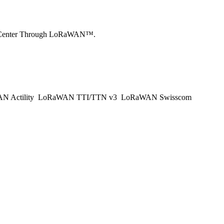
ata Center Through LoRaWAN™.
 Actility
LoRaWAN TTI/TTN v3
LoRaWAN Swisscom