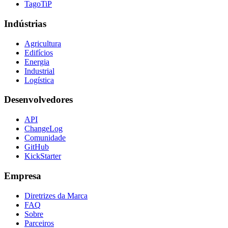
TagoTiP
Indústrias
Agricultura
Edifícios
Energia
Industrial
Logística
Desenvolvedores
API
ChangeLog
Comunidade
GitHub
KickStarter
Empresa
Diretrizes da Marca
FAQ
Sobre
Parceiros