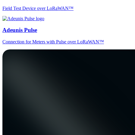
Field Test Device over LoRaWAN™
Adeunis Pulse
Connection for Meters with Pulse over LoRaWAN™