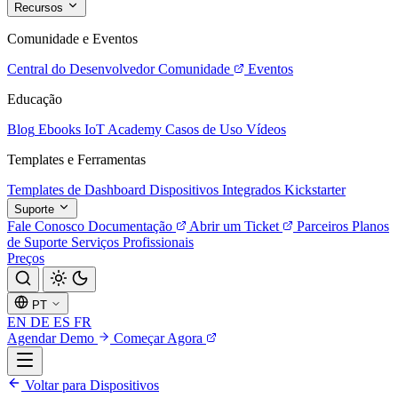
Recursos
Comunidade e Eventos
Central do Desenvolvedor
Comunidade
Eventos
Educação
Blog
Ebooks
IoT Academy
Casos de Uso
Vídeos
Templates e Ferramentas
Templates de Dashboard
Dispositivos Integrados
Kickstarter
Suporte
Fale Conosco
Documentação
Abrir um Ticket
Parceiros
Planos
de Suporte
Serviços Profissionais
Preços
PT
EN
DE
ES
FR
Agendar Demo
Começar Agora
Voltar para Dispositivos