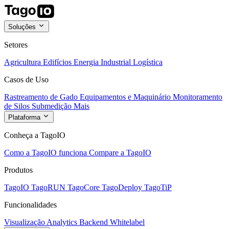
Soluções
Setores
Agricultura
Edifícios
Energia
Industrial
Logística
Casos de Uso
Rastreamento de Gado
Equipamentos e Maquinário
Monitoramento
de Silos
Submedição
Mais
Plataforma
Conheça a TagoIO
Como a TagoIO funciona
Compare a TagoIO
Produtos
TagoIO
TagoRUN
TagoCore
TagoDeploy
TagoTiP
Funcionalidades
Visualização
Analytics
Backend
Whitelabel