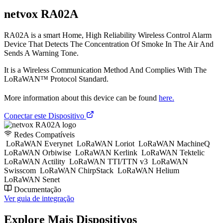
netvox RA02A
RA02A is a smart Home, High Reliability Wireless Control Alarm
Device That Detects The Concentration Of Smoke In The Air And
Sends A Warning Tone.
It is a Wireless Communication Method And Complies With The
LoRaWAN™ Protocol Standard.
More information about this device can be found
here.
Conectar este Dispositivo
Redes Compatíveis
LoRaWAN Everynet
LoRaWAN Loriot
LoRaWAN MachineQ
LoRaWAN Orbiwise
LoRaWAN Kerlink
LoRaWAN Tektelic
LoRaWAN Actility
LoRaWAN TTI/TTN v3
LoRaWAN
Swisscom
LoRaWAN ChirpStack
LoRaWAN Helium
LoRaWAN Senet
Documentação
Ver guia de integração
Explore Mais Dispositivos