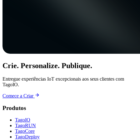
Crie. Personalize. Publique.
Entregue experiências IoT excepcionais aos seus clientes com
TagoIO.
Comece a Criar
Produtos
TagoIO
TagoRUN
TagoCore
TagoDeploy