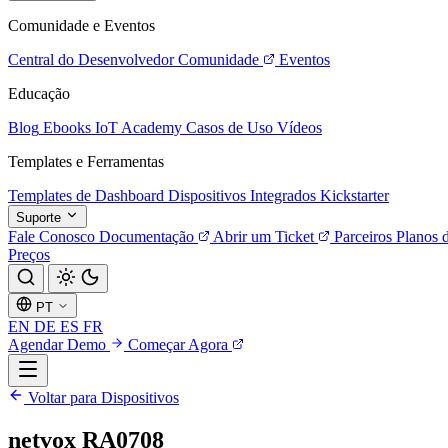
Comunidade e Eventos
Central do Desenvolvedor
Comunidade
Eventos
Educação
Blog
Ebooks
IoT Academy
Casos de Uso
Vídeos
Templates e Ferramentas
Templates de Dashboard
Dispositivos Integrados
Kickstarter
Suporte
Fale Conosco
Documentação
Abrir um Ticket
Parceiros
Planos 
Preços
PT
EN
DE
ES
FR
Agendar Demo
Começar Agora
Voltar para Dispositivos
netvox RA0708