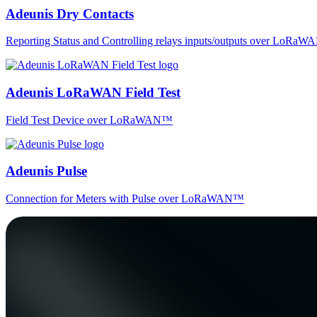
Adeunis Dry Contacts
Reporting Status and Controlling relays inputs/outputs over LoRa
Adeunis LoRaWAN Field Test
Field Test Device over LoRaWAN™
Adeunis Pulse
Connection for Meters with Pulse over LoRaWAN™