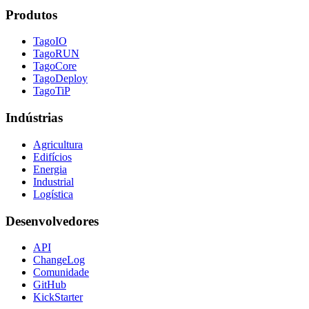
Produtos
TagoIO
TagoRUN
TagoCore
TagoDeploy
TagoTiP
Indústrias
Agricultura
Edifícios
Energia
Industrial
Logística
Desenvolvedores
API
ChangeLog
Comunidade
GitHub
KickStarter