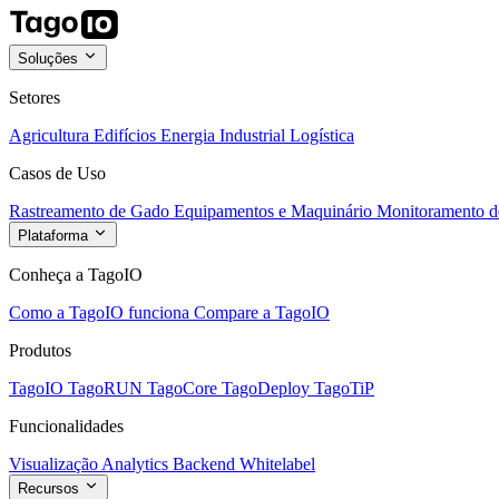
Soluções
Setores
Agricultura
Edifícios
Energia
Industrial
Logística
Casos de Uso
Rastreamento de Gado
Equipamentos e Maquinário
Monitoramento de
Plataforma
Conheça a TagoIO
Como a TagoIO funciona
Compare a TagoIO
Produtos
TagoIO
TagoRUN
TagoCore
TagoDeploy
TagoTiP
Funcionalidades
Visualização
Analytics
Backend
Whitelabel
Recursos