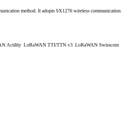
communication method. It adopts SX1276 wireless communication
 Actility
LoRaWAN TTI/TTN v3
LoRaWAN Swisscom