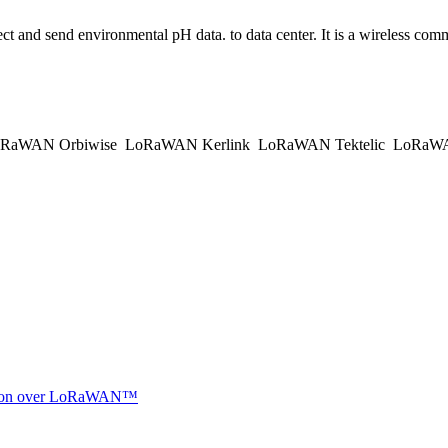
ect and send environmental pH data. to data center. It is a wireless 
RaWAN Orbiwise
LoRaWAN Kerlink
LoRaWAN Tektelic
LoRaWAN
ocation over LoRaWAN™