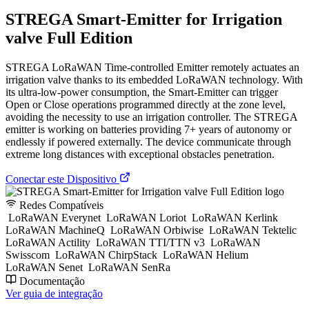
STREGA Smart-Emitter for Irrigation
valve Full Edition
STREGA LoRaWAN Time-controlled Emitter remotely actuates an
irrigation valve thanks to its embedded LoRaWAN technology. With
its ultra-low-power consumption, the Smart-Emitter can trigger
Open or Close operations programmed directly at the zone level,
avoiding the necessity to use an irrigation controller. The STREGA
emitter is working on batteries providing 7+ years of autonomy or
endlessly if powered externally. The device communicate through
extreme long distances with exceptional obstacles penetration.
Conectar este Dispositivo
Redes Compatíveis
LoRaWAN Everynet
LoRaWAN Loriot
LoRaWAN Kerlink
LoRaWAN MachineQ
LoRaWAN Orbiwise
LoRaWAN Tektelic
LoRaWAN Actility
LoRaWAN TTI/TTN v3
LoRaWAN
Swisscom
LoRaWAN ChirpStack
LoRaWAN Helium
LoRaWAN Senet
LoRaWAN SenRa
Documentação
Ver guia de integração