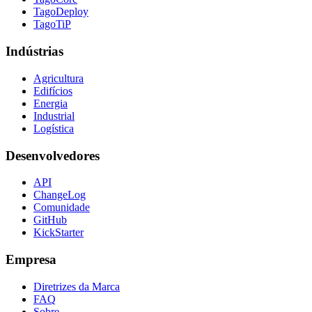
TagoDeploy
TagoTiP
Indústrias
Agricultura
Edifícios
Energia
Industrial
Logística
Desenvolvedores
API
ChangeLog
Comunidade
GitHub
KickStarter
Empresa
Diretrizes da Marca
FAQ
Sobre