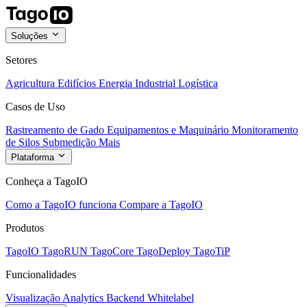
Soluções
Setores
Agricultura
Edifícios
Energia
Industrial
Logística
Casos de Uso
Rastreamento de Gado
Equipamentos e Maquinário
Monitoramento
de Silos
Submedição
Mais
Plataforma
Conheça a TagoIO
Como a TagoIO funciona
Compare a TagoIO
Produtos
TagoIO
TagoRUN
TagoCore
TagoDeploy
TagoTiP
Funcionalidades
Visualização
Analytics
Backend
Whitelabel