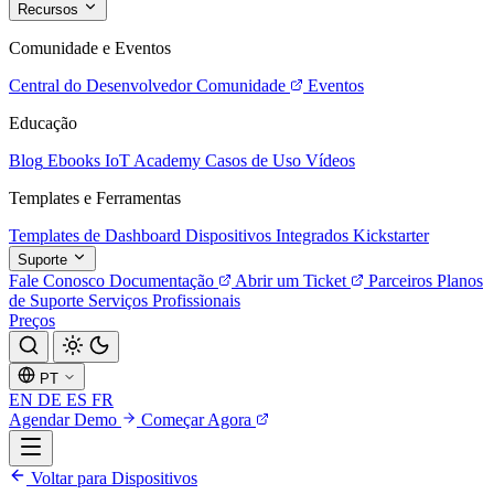
Recursos
Comunidade e Eventos
Central do Desenvolvedor
Comunidade
Eventos
Educação
Blog
Ebooks
IoT Academy
Casos de Uso
Vídeos
Templates e Ferramentas
Templates de Dashboard
Dispositivos Integrados
Kickstarter
Suporte
Fale Conosco
Documentação
Abrir um Ticket
Parceiros
Planos
de Suporte
Serviços Profissionais
Preços
PT
EN
DE
ES
FR
Agendar Demo
Começar Agora
Voltar para Dispositivos