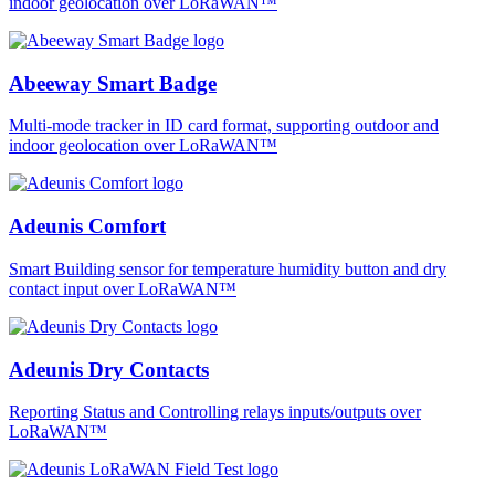
indoor geolocation over LoRaWAN™
Abeeway Smart Badge
Multi-mode tracker in ID card format, supporting outdoor and
indoor geolocation over LoRaWAN™
Adeunis Comfort
Smart Building sensor for temperature humidity button and dry
contact input over LoRaWAN™
Adeunis Dry Contacts
Reporting Status and Controlling relays inputs/outputs over
LoRaWAN™