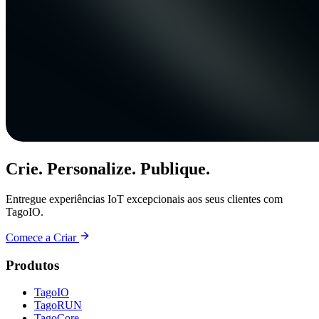
Crie. Personalize. Publique.
Entregue experiências IoT excepcionais aos seus clientes com
TagoIO.
Comece a Criar
Produtos
TagoIO
TagoRUN
TagoCore