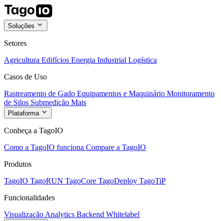
Soluções
Setores
Agricultura
Edifícios
Energia
Industrial
Logística
Casos de Uso
Rastreamento de Gado
Equipamentos e Maquinário
Monitoramento
de Silos
Submedição
Mais
Plataforma
Conheça a TagoIO
Como a TagoIO funciona
Compare a TagoIO
Produtos
TagoIO
TagoRUN
TagoCore
TagoDeploy
TagoTiP
Funcionalidades
Visualização
Analytics
Backend
Whitelabel