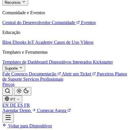
Recursos
Comunidade e Eventos
Central do Desenvolvedor
Comunidade
Eventos
Educação
Blog
Ebooks
IoT Academy
Casos de Uso
Vídeos
Templates e Ferramentas
Templates de Dashboard
Dispositivos Integrados
Kickstarter
Suporte
Fale Conosco
Documentação
Abrir um Ticket
Parceiros
Planos
de Suporte
Serviços Profissionais
Preços
PT
EN
DE
ES
FR
Agendar Demo
Começar Agora
Voltar para Dispositivos