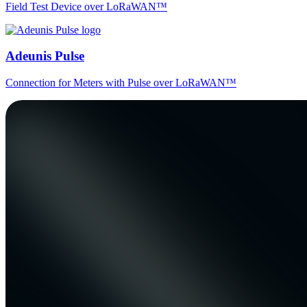
Field Test Device over LoRaWAN™
Adeunis Pulse
Connection for Meters with Pulse over LoRaWAN™