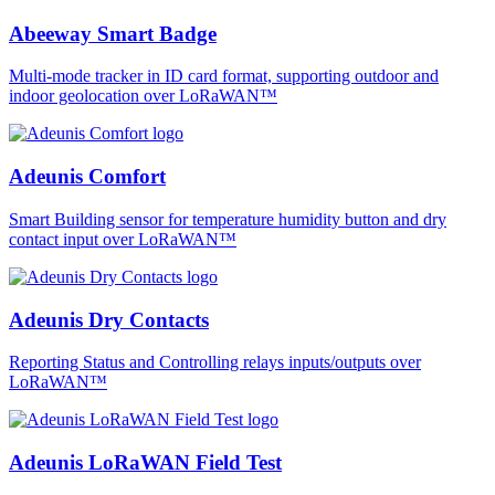
Abeeway Smart Badge
Multi-mode tracker in ID card format, supporting outdoor and
indoor geolocation over LoRaWAN™
Adeunis Comfort
Smart Building sensor for temperature humidity button and dry
contact input over LoRaWAN™
Adeunis Dry Contacts
Reporting Status and Controlling relays inputs/outputs over
LoRaWAN™
Adeunis LoRaWAN Field Test