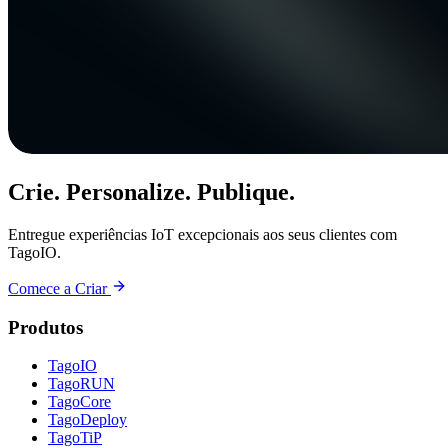
Crie. Personalize. Publique.
Entregue experiências IoT excepcionais aos seus clientes com
TagoIO.
Comece a Criar
Produtos
TagoIO
TagoRUN
TagoCore
TagoDeploy
TagoTiP