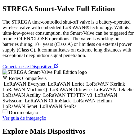
STREGA Smart-Valve Full Edition
The STREGA time-controlled shut-off valve is a battery-operated
wireless valve with embedded LoRaWAN® technology. With its
ultra-low-power consumption, the Smart-Valve can be triggered for
remote OPEN/CLOSE operations. The valve is working on
batteries during 10+ years (Class A) or limitless on external power
supply (Class C). It communicates on extreme long distances with
exceptional deep indoor signal penetration.
Conectar este Dispositivo
Redes Compatíveis
LoRaWAN Everynet
LoRaWAN Loriot
LoRaWAN Kerlink
LoRaWAN MachineQ
LoRaWAN Orbiwise
LoRaWAN Tektelic
LoRaWAN Actility
LoRaWAN TTI/TTN v3
LoRaWAN
Swisscom
LoRaWAN ChirpStack
LoRaWAN Helium
LoRaWAN Senet
LoRaWAN SenRa
Documentação
Ver guia de integração
Explore Mais Dispositivos