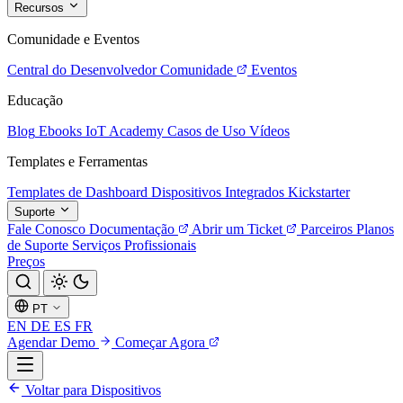
Recursos
Comunidade e Eventos
Central do Desenvolvedor
Comunidade
Eventos
Educação
Blog
Ebooks
IoT Academy
Casos de Uso
Vídeos
Templates e Ferramentas
Templates de Dashboard
Dispositivos Integrados
Kickstarter
Suporte
Fale Conosco
Documentação
Abrir um Ticket
Parceiros
Planos
de Suporte
Serviços Profissionais
Preços
PT
EN
DE
ES
FR
Agendar Demo
Começar Agora
Voltar para Dispositivos