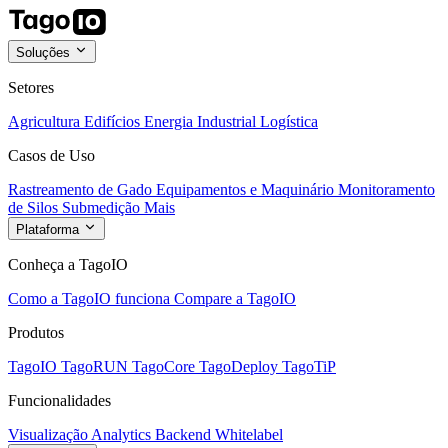
Soluções
Setores
Agricultura
Edifícios
Energia
Industrial
Logística
Casos de Uso
Rastreamento de Gado
Equipamentos e Maquinário
Monitoramento
de Silos
Submedição
Mais
Plataforma
Conheça a TagoIO
Como a TagoIO funciona
Compare a TagoIO
Produtos
TagoIO
TagoRUN
TagoCore
TagoDeploy
TagoTiP
Funcionalidades
Visualização
Analytics
Backend
Whitelabel