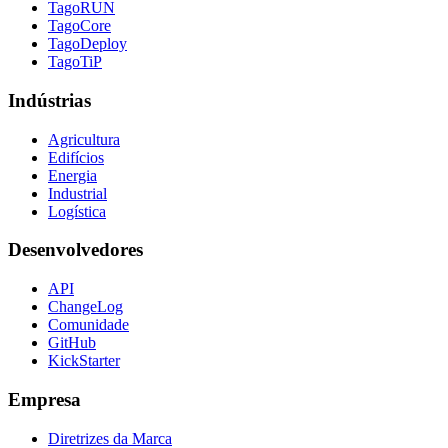
TagoRUN
TagoCore
TagoDeploy
TagoTiP
Indústrias
Agricultura
Edifícios
Energia
Industrial
Logística
Desenvolvedores
API
ChangeLog
Comunidade
GitHub
KickStarter
Empresa
Diretrizes da Marca