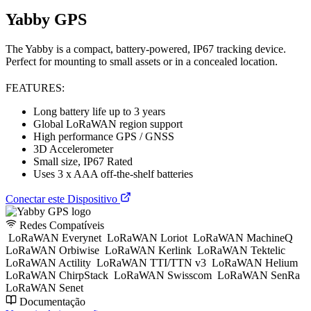
Yabby GPS
The Yabby is a compact, battery-powered, IP67 tracking device.
Perfect for mounting to small assets or in a concealed location.
FEATURES:
Long battery life up to 3 years
Global LoRaWAN region support
High performance GPS / GNSS
3D Accelerometer
Small size, IP67 Rated
Uses 3 x AAA off-the-shelf batteries
Conectar este Dispositivo
Redes Compatíveis
LoRaWAN Everynet
LoRaWAN Loriot
LoRaWAN MachineQ
LoRaWAN Orbiwise
LoRaWAN Kerlink
LoRaWAN Tektelic
LoRaWAN Actility
LoRaWAN TTI/TTN v3
LoRaWAN Helium
LoRaWAN ChirpStack
LoRaWAN Swisscom
LoRaWAN SenRa
LoRaWAN Senet
Documentação