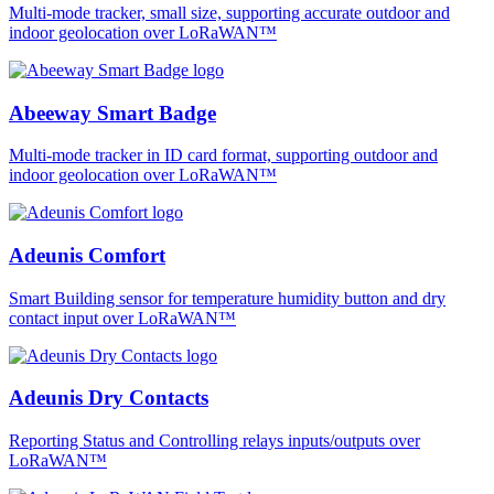
Multi-mode tracker, small size, supporting accurate outdoor and
indoor geolocation over LoRaWAN™
Abeeway Smart Badge
Multi-mode tracker in ID card format, supporting outdoor and
indoor geolocation over LoRaWAN™
Adeunis Comfort
Smart Building sensor for temperature humidity button and dry
contact input over LoRaWAN™
Adeunis Dry Contacts
Reporting Status and Controlling relays inputs/outputs over
LoRaWAN™