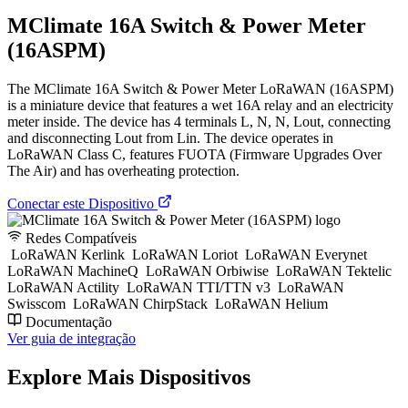
МClimate 16A Switch & Power Meter
(16ASPM)
The МClimate 16A Switch & Power Meter LoRaWAN (16ASPM)
is a miniature device that features a wet 16A relay and an electricity
meter inside. The device has 4 terminals L, N, N, Lout, connecting
and disconnecting Lout from Lin. The device operates in
LoRaWAN Class C, features FUOTA (Firmware Upgrades Over
The Air) and has overheating protection.
Conectar este Dispositivo
Redes Compatíveis
LoRaWAN Kerlink
LoRaWAN Loriot
LoRaWAN Everynet
LoRaWAN MachineQ
LoRaWAN Orbiwise
LoRaWAN Tektelic
LoRaWAN Actility
LoRaWAN TTI/TTN v3
LoRaWAN
Swisscom
LoRaWAN ChirpStack
LoRaWAN Helium
Documentação
Ver guia de integração
Explore Mais Dispositivos