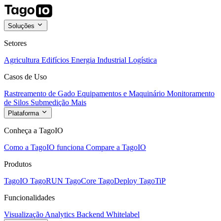
Soluções
Setores
Agricultura
Edifícios
Energia
Industrial
Logística
Casos de Uso
Rastreamento de Gado
Equipamentos e Maquinário
Monitoramento
de Silos
Submedição
Mais
Plataforma
Conheça a TagoIO
Como a TagoIO funciona
Compare a TagoIO
Produtos
TagoIO
TagoRUN
TagoCore
TagoDeploy
TagoTiP
Funcionalidades
Visualização
Analytics
Backend
Whitelabel