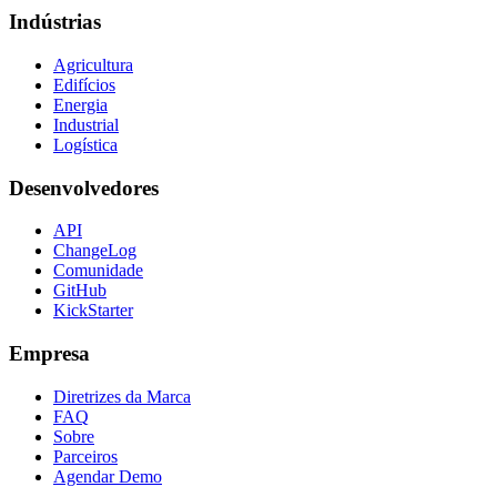
Indústrias
Agricultura
Edifícios
Energia
Industrial
Logística
Desenvolvedores
API
ChangeLog
Comunidade
GitHub
KickStarter
Empresa
Diretrizes da Marca
FAQ
Sobre
Parceiros
Agendar Demo