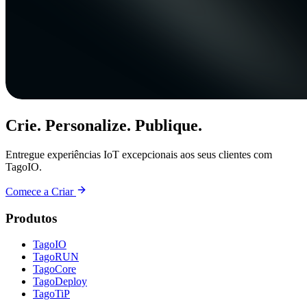
Crie. Personalize. Publique.
Entregue experiências IoT excepcionais aos seus clientes com
TagoIO.
Comece a Criar
Produtos
TagoIO
TagoRUN
TagoCore
TagoDeploy
TagoTiP