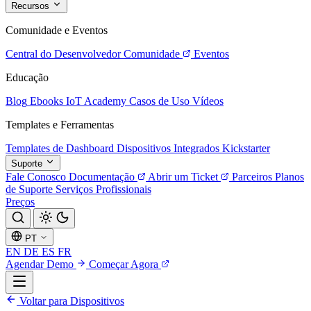
Recursos
Comunidade e Eventos
Central do Desenvolvedor
Comunidade
Eventos
Educação
Blog
Ebooks
IoT Academy
Casos de Uso
Vídeos
Templates e Ferramentas
Templates de Dashboard
Dispositivos Integrados
Kickstarter
Suporte
Fale Conosco
Documentação
Abrir um Ticket
Parceiros
Planos
de Suporte
Serviços Profissionais
Preços
PT
EN
DE
ES
FR
Agendar Demo
Começar Agora
Voltar para Dispositivos