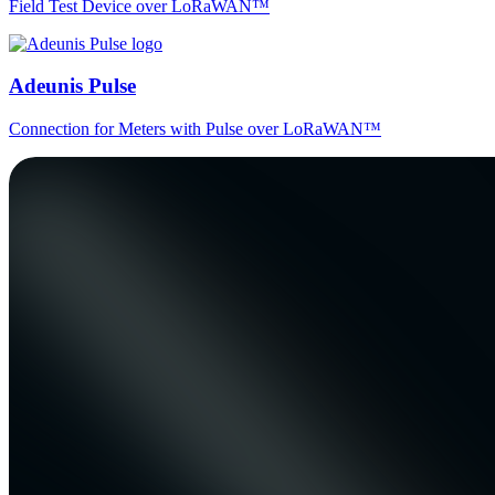
Field Test Device over LoRaWAN™
Adeunis Pulse
Connection for Meters with Pulse over LoRaWAN™