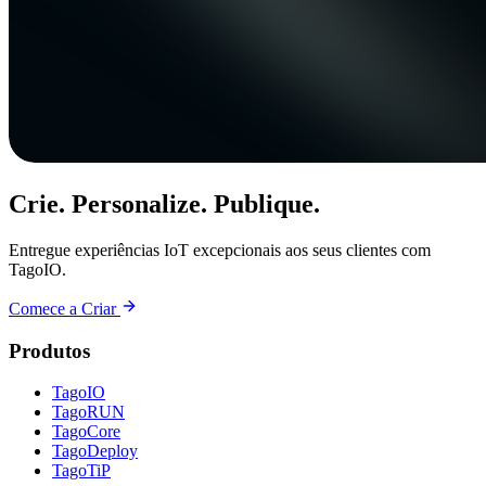
Crie. Personalize. Publique.
Entregue experiências IoT excepcionais aos seus clientes com
TagoIO.
Comece a Criar
Produtos
TagoIO
TagoRUN
TagoCore
TagoDeploy
TagoTiP