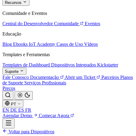
Recursos
Comunidade e Eventos
Central do Desenvolvedor
Comunidade
Eventos
Educação
Blog
Ebooks
IoT Academy
Casos de Uso
Vídeos
Templates e Ferramentas
Templates de Dashboard
Dispositivos Integrados
Kickstarter
Suporte
Fale Conosco
Documentação
Abrir um Ticket
Parceiros
Planos
de Suporte
Serviços Profissionais
Preços
PT
EN
DE
ES
FR
Agendar Demo
Começar Agora
Voltar para Dispositivos