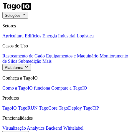
Soluções
Setores
Agricultura
Edifícios
Energia
Industrial
Logística
Casos de Uso
Rastreamento de Gado
Equipamentos e Maquinário
Monitoramento
de Silos
Submedição
Mais
Plataforma
Conheça a TagoIO
Como a TagoIO funciona
Compare a TagoIO
Produtos
TagoIO
TagoRUN
TagoCore
TagoDeploy
TagoTiP
Funcionalidades
Visualização
Analytics
Backend
Whitelabel