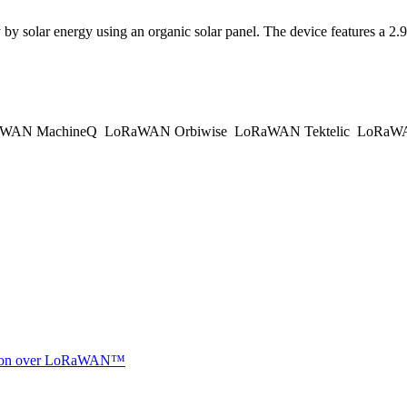
 solar energy using an organic solar panel. The device features a 2.9
WAN MachineQ
LoRaWAN Orbiwise
LoRaWAN Tektelic
LoRaWAN
ocation over LoRaWAN™