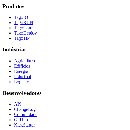
Produtos
TagoIO
TagoRUN
TagoCore
TagoDeploy
TagoTiP
Indústrias
Agricultura
Edifícios
Energia
Industrial
Logística
Desenvolvedores
API
ChangeLog
Comunidade
GitHub
KickStarter