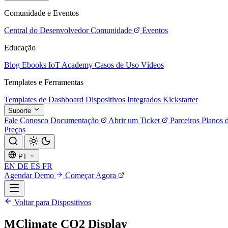
Comunidade e Eventos
Central do Desenvolvedor
Comunidade
Eventos
Educação
Blog
Ebooks
IoT Academy
Casos de Uso
Vídeos
Templates e Ferramentas
Templates de Dashboard
Dispositivos Integrados
Kickstarter
Suporte
Fale Conosco
Documentação
Abrir um Ticket
Parceiros
Planos 
Preços
PT
EN
DE
ES
FR
Agendar Demo
Começar Agora
Voltar para Dispositivos
MClimate CO2 Display