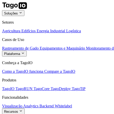
Soluções
Setores
Agricultura
Edifícios
Energia
Industrial
Logística
Casos de Uso
Rastreamento de Gado
Equipamentos e Maquinário
Monitoramento de
Plataforma
Conheça a TagoIO
Como a TagoIO funciona
Compare a TagoIO
Produtos
TagoIO
TagoRUN
TagoCore
TagoDeploy
TagoTiP
Funcionalidades
Visualização
Analytics
Backend
Whitelabel
Recursos