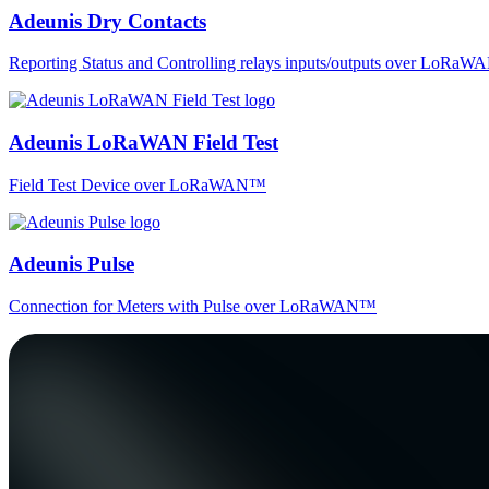
Adeunis Dry Contacts
Reporting Status and Controlling relays inputs/outputs over LoRa
Adeunis LoRaWAN Field Test
Field Test Device over LoRaWAN™
Adeunis Pulse
Connection for Meters with Pulse over LoRaWAN™