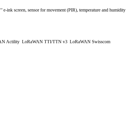
’’ e-ink screen, sensor for movement (PIR), temperature and humidity
 Actility
LoRaWAN TTI/TTN v3
LoRaWAN Swisscom