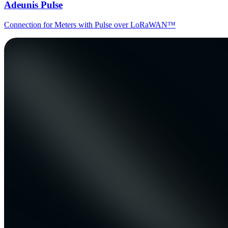
Adeunis Pulse
Connection for Meters with Pulse over LoRaWAN™