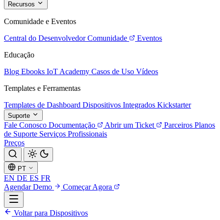
Recursos
Comunidade e Eventos
Central do Desenvolvedor
Comunidade
Eventos
Educação
Blog
Ebooks
IoT Academy
Casos de Uso
Vídeos
Templates e Ferramentas
Templates de Dashboard
Dispositivos Integrados
Kickstarter
Suporte
Fale Conosco
Documentação
Abrir um Ticket
Parceiros
Planos
de Suporte
Serviços Profissionais
Preços
PT
EN
DE
ES
FR
Agendar Demo
Começar Agora
Voltar para Dispositivos