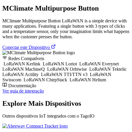
MClimate Multipurpose Button
MClimate Multipurpose Button LoRaWAN is a simple device with
many applications. Featuring a single button with 3 types of clicks
and a temperature sensor, only your imagination limits what happens
when the customer presses the button.
Conectar este Dispositivo
Redes Compatíveis
LoRaWAN Kerlink
LoRaWAN Loriot
LoRaWAN Everynet
LoRaWAN MachineQ
LoRaWAN Orbiwise
LoRaWAN Tektelic
LoRaWAN Actility
LoRaWAN TTI/TTN v3
LoRaWAN
Swisscom
LoRaWAN ChirpStack
LoRaWAN Helium
Documentação
Ver guia de integração
Explore Mais Dispositivos
Outros dispositivos IoT integrados com o TagoIO