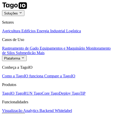
Soluções
Setores
Agricultura
Edifícios
Energia
Industrial
Logística
Casos de Uso
Rastreamento de Gado
Equipamentos e Maquinário
Monitoramento
de Silos
Submedição
Mais
Plataforma
Conheça a TagoIO
Como a TagoIO funciona
Compare a TagoIO
Produtos
TagoIO
TagoRUN
TagoCore
TagoDeploy
TagoTiP
Funcionalidades
Visualização
Analytics
Backend
Whitelabel