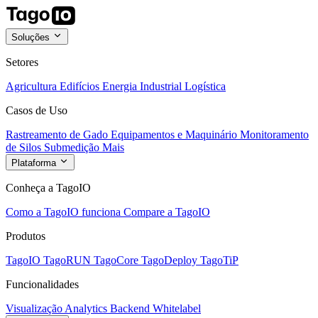
Soluções
Setores
Agricultura
Edifícios
Energia
Industrial
Logística
Casos de Uso
Rastreamento de Gado
Equipamentos e Maquinário
Monitoramento
de Silos
Submedição
Mais
Plataforma
Conheça a TagoIO
Como a TagoIO funciona
Compare a TagoIO
Produtos
TagoIO
TagoRUN
TagoCore
TagoDeploy
TagoTiP
Funcionalidades
Visualização
Analytics
Backend
Whitelabel