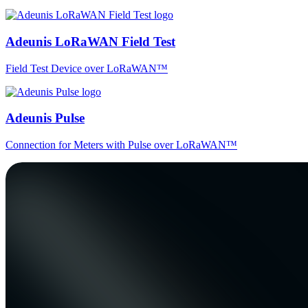
Adeunis LoRaWAN Field Test
Field Test Device over LoRaWAN™
Adeunis Pulse
Connection for Meters with Pulse over LoRaWAN™