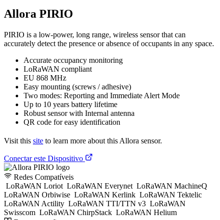
Allora PIRIO
PIRIO is a low-power, long range, wireless sensor that can
accurately detect the presence or absence of occupants in any space.
Accurate occupancy monitoring
LoRaWAN compliant
EU 868 MHz
Easy mounting (screws / adhesive)
Two modes: Reporting and Immediate Alert Mode
Up to 10 years battery lifetime
Robust sensor with Internal antenna
QR code for easy identification
Visit this
site
to learn more about this Allora sensor.
Conectar este Dispositivo
Redes Compatíveis
LoRaWAN Loriot
LoRaWAN Everynet
LoRaWAN MachineQ
LoRaWAN Orbiwise
LoRaWAN Kerlink
LoRaWAN Tektelic
LoRaWAN Actility
LoRaWAN TTI/TTN v3
LoRaWAN
Swisscom
LoRaWAN ChirpStack
LoRaWAN Helium