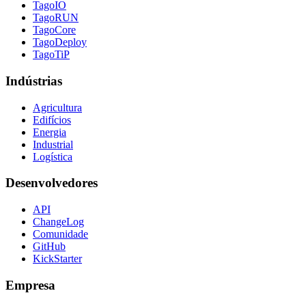
TagoIO
TagoRUN
TagoCore
TagoDeploy
TagoTiP
Indústrias
Agricultura
Edifícios
Energia
Industrial
Logística
Desenvolvedores
API
ChangeLog
Comunidade
GitHub
KickStarter
Empresa