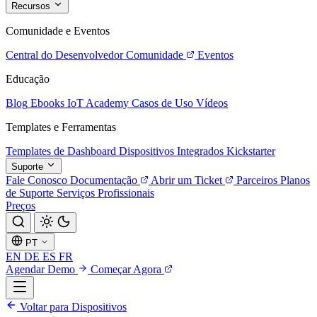
Recursos
Comunidade e Eventos
Central do Desenvolvedor
Comunidade
Eventos
Educação
Blog
Ebooks
IoT Academy
Casos de Uso
Vídeos
Templates e Ferramentas
Templates de Dashboard
Dispositivos Integrados
Kickstarter
Suporte
Fale Conosco
Documentação
Abrir um Ticket
Parceiros
Planos
de Suporte
Serviços Profissionais
Preços
PT
EN
DE
ES
FR
Agendar Demo
Começar Agora
Voltar para Dispositivos