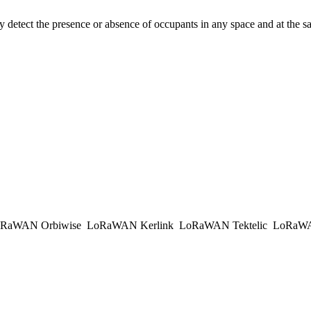
y detect the presence or absence of occupants in any space and at the 
RaWAN Orbiwise
LoRaWAN Kerlink
LoRaWAN Tektelic
LoRaWAN