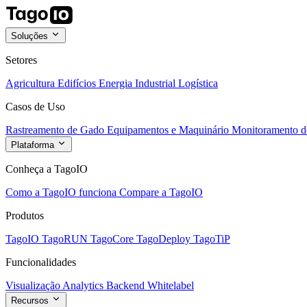
Soluções
Setores
Agricultura
Edifícios
Energia
Industrial
Logística
Casos de Uso
Rastreamento de Gado
Equipamentos e Maquinário
Monitoramento de
Plataforma
Conheça a TagoIO
Como a TagoIO funciona
Compare a TagoIO
Produtos
TagoIO
TagoRUN
TagoCore
TagoDeploy
TagoTiP
Funcionalidades
Visualização
Analytics
Backend
Whitelabel
Recursos