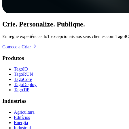
Crie. Personalize. Publique.
Entregue experiências IoT excepcionais aos seus clientes com TagoIO
Comece a Criar
Produtos
TagoIO
TagoRUN
TagoCore
TagoDeploy
TagoTiP
Indústrias
Agricultura
Edifícios
Energia
Industrial