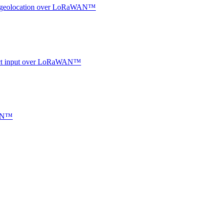
oor geolocation over LoRaWAN™
ntact input over LoRaWAN™
WAN™