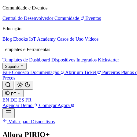
Comunidade e Eventos
Central do Desenvolvedor
Comunidade
Eventos
Educação
Blog
Ebooks
IoT Academy
Casos de Uso
Vídeos
Templates e Ferramentas
Templates de Dashboard
Dispositivos Integrados
Kickstarter
Suporte
Fale Conosco
Documentação
Abrir um Ticket
Parceiros
Planos 
Preços
PT
EN
DE
ES
FR
Agendar Demo
Começar Agora
Voltar para Dispositivos
Allora PIRIO+