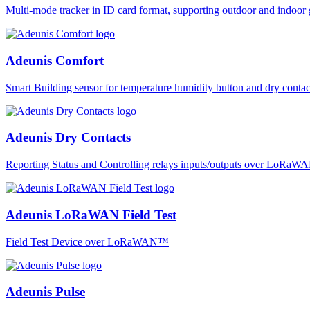
Multi-mode tracker in ID card format, supporting outdoor and ind
Adeunis Comfort
Smart Building sensor for temperature humidity button and dry co
Adeunis Dry Contacts
Reporting Status and Controlling relays inputs/outputs over LoRa
Adeunis LoRaWAN Field Test
Field Test Device over LoRaWAN™
Adeunis Pulse