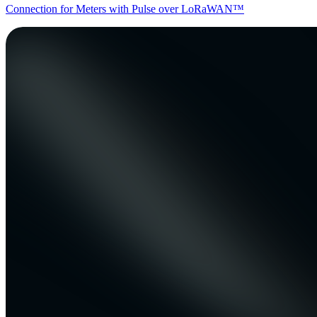
Connection for Meters with Pulse over LoRaWAN™