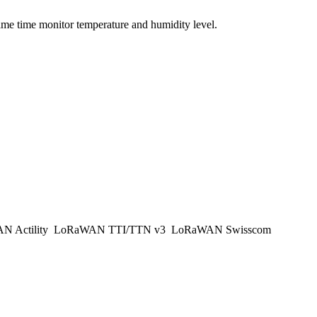
same time monitor temperature and humidity level.
 Actility
LoRaWAN TTI/TTN v3
LoRaWAN Swisscom