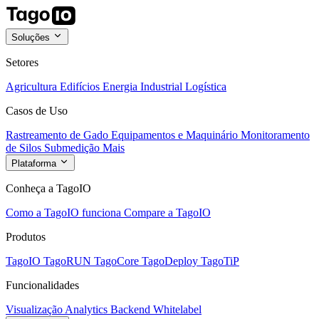
Soluções
Setores
Agricultura
Edifícios
Energia
Industrial
Logística
Casos de Uso
Rastreamento de Gado
Equipamentos e Maquinário
Monitoramento
de Silos
Submedição
Mais
Plataforma
Conheça a TagoIO
Como a TagoIO funciona
Compare a TagoIO
Produtos
TagoIO
TagoRUN
TagoCore
TagoDeploy
TagoTiP
Funcionalidades
Visualização
Analytics
Backend
Whitelabel