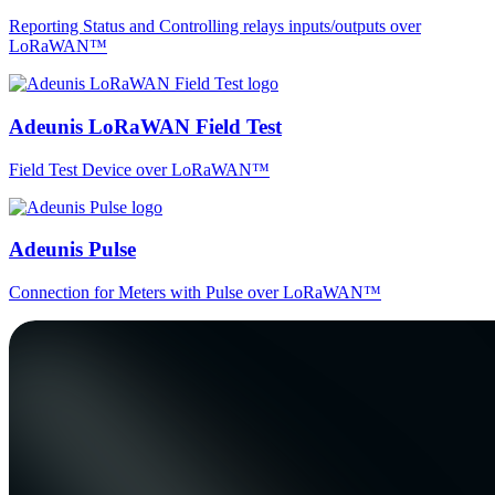
Reporting Status and Controlling relays inputs/outputs over
LoRaWAN™
Adeunis LoRaWAN Field Test
Field Test Device over LoRaWAN™
Adeunis Pulse
Connection for Meters with Pulse over LoRaWAN™