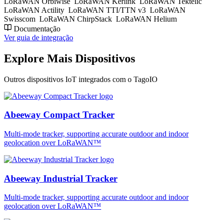
LoRaWAN Orbiwise
LoRaWAN Kerlink
LoRaWAN Tektelic
LoRaWAN Actility
LoRaWAN TTI/TTN v3
LoRaWAN
Swisscom
LoRaWAN ChirpStack
LoRaWAN Helium
Documentação
Ver guia de integração
Explore Mais Dispositivos
Outros dispositivos IoT integrados com o TagoIO
Abeeway Compact Tracker
Multi-mode tracker, supporting accurate outdoor and indoor
geolocation over LoRaWAN™
Abeeway Industrial Tracker
Multi-mode tracker, supporting accurate outdoor and indoor
geolocation over LoRaWAN™