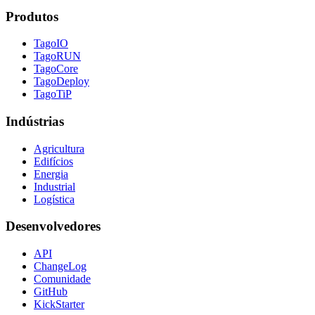
Produtos
TagoIO
TagoRUN
TagoCore
TagoDeploy
TagoTiP
Indústrias
Agricultura
Edifícios
Energia
Industrial
Logística
Desenvolvedores
API
ChangeLog
Comunidade
GitHub
KickStarter