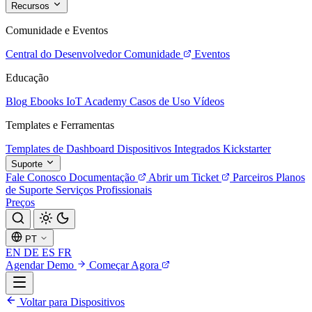
Recursos
Comunidade e Eventos
Central do Desenvolvedor
Comunidade
Eventos
Educação
Blog
Ebooks
IoT Academy
Casos de Uso
Vídeos
Templates e Ferramentas
Templates de Dashboard
Dispositivos Integrados
Kickstarter
Suporte
Fale Conosco
Documentação
Abrir um Ticket
Parceiros
Planos
de Suporte
Serviços Profissionais
Preços
PT
EN
DE
ES
FR
Agendar Demo
Começar Agora
Voltar para Dispositivos